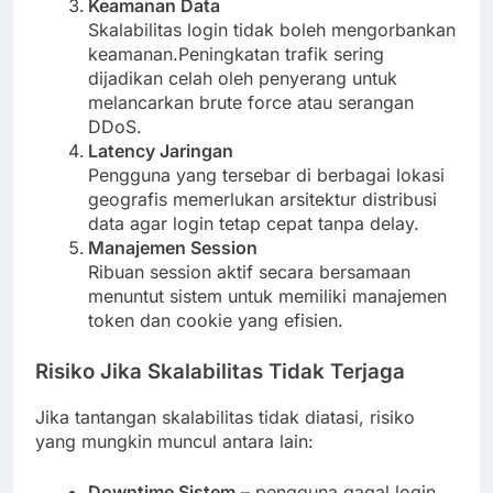
Keamanan Data
Skalabilitas login tidak boleh mengorbankan
keamanan.Peningkatan trafik sering
dijadikan celah oleh penyerang untuk
melancarkan brute force atau serangan
DDoS.
Latency Jaringan
Pengguna yang tersebar di berbagai lokasi
geografis memerlukan arsitektur distribusi
data agar login tetap cepat tanpa delay.
Manajemen Session
Ribuan session aktif secara bersamaan
menuntut sistem untuk memiliki manajemen
token dan cookie yang efisien.
Risiko Jika Skalabilitas Tidak Terjaga
Jika tantangan skalabilitas tidak diatasi, risiko
yang mungkin muncul antara lain:
Downtime Sistem
– pengguna gagal login