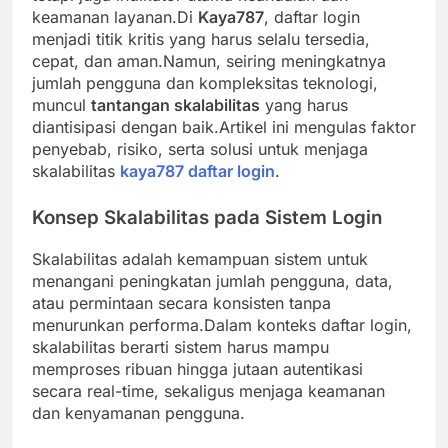
keamanan layanan.Di
Kaya787
, daftar login
menjadi titik kritis yang harus selalu tersedia,
cepat, dan aman.Namun, seiring meningkatnya
jumlah pengguna dan kompleksitas teknologi,
muncul
tantangan skalabilitas
yang harus
diantisipasi dengan baik.Artikel ini mengulas faktor
penyebab, risiko, serta solusi untuk menjaga
skalabilitas
kaya787 daftar login
.
Konsep Skalabilitas pada Sistem Login
Skalabilitas adalah kemampuan sistem untuk
menangani peningkatan jumlah pengguna, data,
atau permintaan secara konsisten tanpa
menurunkan performa.Dalam konteks daftar login,
skalabilitas berarti sistem harus mampu
memproses ribuan hingga jutaan autentikasi
secara real-time, sekaligus menjaga keamanan
dan kenyamanan pengguna.