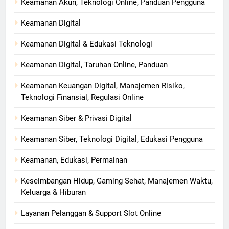
Keamanan Akun, Teknologi Online, Panduan Pengguna
Keamanan Digital
Keamanan Digital & Edukasi Teknologi
Keamanan Digital, Taruhan Online, Panduan
Keamanan Keuangan Digital, Manajemen Risiko,
Teknologi Finansial, Regulasi Online
Keamanan Siber & Privasi Digital
Keamanan Siber, Teknologi Digital, Edukasi Pengguna
Keamanan, Edukasi, Permainan
Keseimbangan Hidup, Gaming Sehat, Manajemen Waktu,
Keluarga & Hiburan
Layanan Pelanggan & Support Slot Online