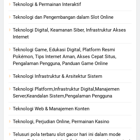
Teknologi & Permainan Interaktif
Teknologi dan Pengembangan dalam Slot Online
Teknologi Digital, Keamanan Siber, Infrastruktur Akses
Internet
Teknologi Game, Edukasi Digital, Platform Resmi
Pokémon, Tips Internet Aman, Akses Cepat Situs,
Pengalaman Pengguna, Panduan Game Online
Teknologi Infrastruktur & Arsitektur Sistem
Teknologi Platform,Infrastruktur Digital,Manajemen
Server,Keandalan Sistem,Pengalaman Pengguna
Teknologi Web & Manajemen Konten
Teknologi, Perjudian Online, Permainan Kasino
Telusuri pola terbaru slot gacor hari ini dalam mode