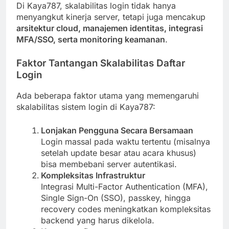
Di Kaya787, skalabilitas login tidak hanya
menyangkut kinerja server, tetapi juga mencakup
arsitektur cloud, manajemen identitas, integrasi
MFA/SSO, serta monitoring keamanan
.
Faktor Tantangan Skalabilitas Daftar
Login
Ada beberapa faktor utama yang memengaruhi
skalabilitas sistem login di Kaya787:
Lonjakan Pengguna Secara Bersamaan
Login massal pada waktu tertentu (misalnya
setelah update besar atau acara khusus)
bisa membebani server autentikasi.
Kompleksitas Infrastruktur
Integrasi Multi-Factor Authentication (MFA),
Single Sign-On (SSO), passkey, hingga
recovery codes meningkatkan kompleksitas
backend yang harus dikelola.