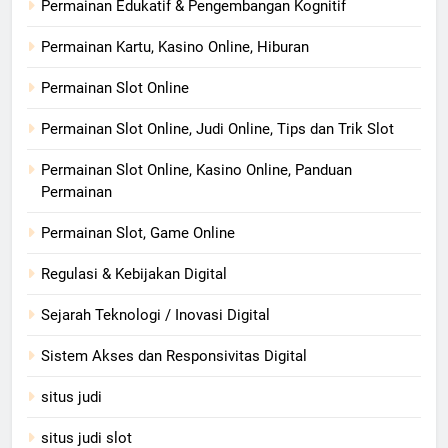
Permainan Edukatif & Pengembangan Kognitif
Permainan Kartu, Kasino Online, Hiburan
Permainan Slot Online
Permainan Slot Online, Judi Online, Tips dan Trik Slot
Permainan Slot Online, Kasino Online, Panduan
Permainan
Permainan Slot, Game Online
Regulasi & Kebijakan Digital
Sejarah Teknologi / Inovasi Digital
Sistem Akses dan Responsivitas Digital
situs judi
situs judi slot