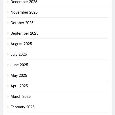
December 2025
November 2025
October 2025
September 2025
August 2025
July 2025
June 2025
May 2025
April 2025
March 2025
February 2025