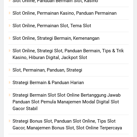
Slot Online, Panduan Bermain Slot, Kasino
Slot Online, Permainan Kasino, Panduan Permainan
Slot Online, Permainan Slot, Tema Slot
Slot Online, Strategi Bermain, Kemenangan
Slot Online, Strategi Slot, Panduan Bermain, Tips & Trik
Kasino, Hiburan Digital, Jackpot Slot
Slot, Permainan, Panduan, Strategi
Strategi Bermain & Panduan Harian
Strategi Bermain Slot Slot Online Bertanggung Jawab
Panduan Slot Pemula Manajemen Modal Digital Slot
Gacor Stabil
Strategi Bonus Slot, Panduan Slot Online, Tips Slot
Gacor, Manajemen Bonus Slot, Slot Online Terpercaya