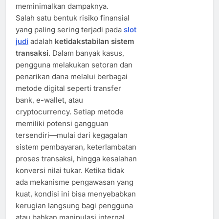
meminimalkan dampaknya.
Salah satu bentuk risiko finansial
yang paling sering terjadi pada
slot
judi
adalah
ketidakstabilan sistem
transaksi
. Dalam banyak kasus,
pengguna melakukan setoran dan
penarikan dana melalui berbagai
metode digital seperti transfer
bank, e-wallet, atau
cryptocurrency. Setiap metode
memiliki potensi gangguan
tersendiri—mulai dari kegagalan
sistem pembayaran, keterlambatan
proses transaksi, hingga kesalahan
konversi nilai tukar. Ketika tidak
ada mekanisme pengawasan yang
kuat, kondisi ini bisa menyebabkan
kerugian langsung bagi pengguna
atau bahkan manipulasi internal