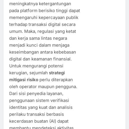
meningkatnya ketergantungan
pada platform berisiko tinggi dapat
memengaruhi kepercayaan publik
terhadap transaksi digital secara
umum. Maka, regulasi yang ketat
dan kerja sama lintas negara
menjadi kunci dalam menjaga
keseimbangan antara kebebasan
digital dan keamanan finansial.
Untuk mengurangi potensi
kerugian, sejumlah
strategi
mitigasi risiko
perlu diterapkan
oleh operator maupun pengguna.
Dari sisi penyedia layanan,
penggunaan sistem verifikasi
identitas yang kuat dan analisis
perilaku transaksi berbasis
kecerdasan buatan (AI) dapat
membantu mendeteksi aktivitas