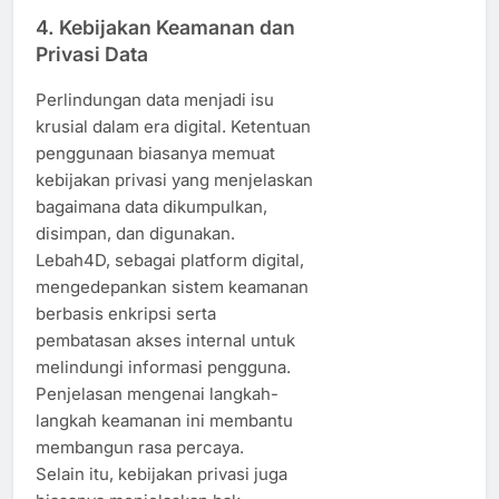
4. Kebijakan Keamanan dan
Privasi Data
Perlindungan data menjadi isu
krusial dalam era digital. Ketentuan
penggunaan biasanya memuat
kebijakan privasi yang menjelaskan
bagaimana data dikumpulkan,
disimpan, dan digunakan.
Lebah4D, sebagai platform digital,
mengedepankan sistem keamanan
berbasis enkripsi serta
pembatasan akses internal untuk
melindungi informasi pengguna.
Penjelasan mengenai langkah-
langkah keamanan ini membantu
membangun rasa percaya.
Selain itu, kebijakan privasi juga