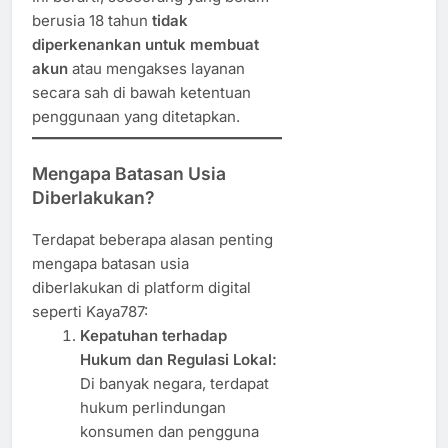
berusia 18 tahun
tidak
diperkenankan untuk membuat
akun
atau mengakses layanan
secara sah di bawah ketentuan
penggunaan yang ditetapkan.
Mengapa Batasan Usia
Diberlakukan?
Terdapat beberapa alasan penting
mengapa batasan usia
diberlakukan di platform digital
seperti Kaya787:
Kepatuhan terhadap
Hukum dan Regulasi Lokal:
Di banyak negara, terdapat
hukum perlindungan
konsumen dan pengguna