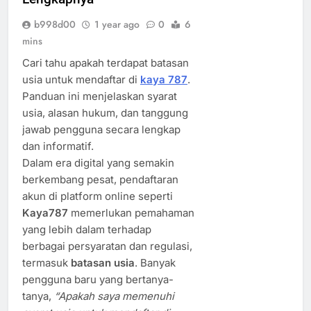
b998d00
1 year ago
0
6
mins
Cari tahu apakah terdapat batasan
usia untuk mendaftar di
kaya 787
.
Panduan ini menjelaskan syarat
usia, alasan hukum, dan tanggung
jawab pengguna secara lengkap
dan informatif.
Dalam era digital yang semakin
berkembang pesat, pendaftaran
akun di platform online seperti
Kaya787
memerlukan pemahaman
yang lebih dalam terhadap
berbagai persyaratan dan regulasi,
termasuk
batasan usia
. Banyak
pengguna baru yang bertanya-
tanya,
“Apakah saya memenuhi