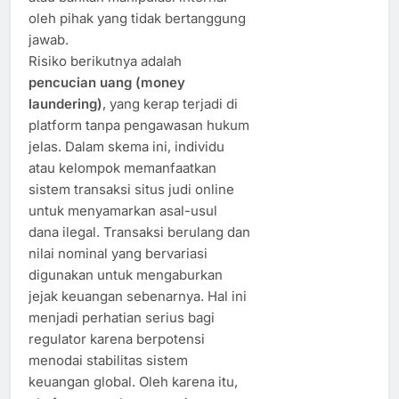
oleh pihak yang tidak bertanggung
jawab.
Risiko berikutnya adalah
pencucian uang (money
laundering)
, yang kerap terjadi di
platform tanpa pengawasan hukum
jelas. Dalam skema ini, individu
atau kelompok memanfaatkan
sistem transaksi situs judi online
untuk menyamarkan asal-usul
dana ilegal. Transaksi berulang dan
nilai nominal yang bervariasi
digunakan untuk mengaburkan
jejak keuangan sebenarnya. Hal ini
menjadi perhatian serius bagi
regulator karena berpotensi
menodai stabilitas sistem
keuangan global. Oleh karena itu,