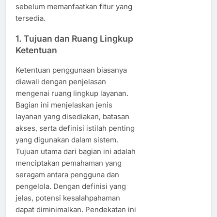
sebelum memanfaatkan fitur yang
tersedia.
1. Tujuan dan Ruang Lingkup
Ketentuan
Ketentuan penggunaan biasanya
diawali dengan penjelasan
mengenai ruang lingkup layanan.
Bagian ini menjelaskan jenis
layanan yang disediakan, batasan
akses, serta definisi istilah penting
yang digunakan dalam sistem.
Tujuan utama dari bagian ini adalah
menciptakan pemahaman yang
seragam antara pengguna dan
pengelola. Dengan definisi yang
jelas, potensi kesalahpahaman
dapat diminimalkan. Pendekatan ini