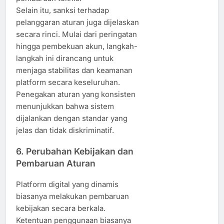
Selain itu, sanksi terhadap
pelanggaran aturan juga dijelaskan
secara rinci. Mulai dari peringatan
hingga pembekuan akun, langkah-
langkah ini dirancang untuk
menjaga stabilitas dan keamanan
platform secara keseluruhan.
Penegakan aturan yang konsisten
menunjukkan bahwa sistem
dijalankan dengan standar yang
jelas dan tidak diskriminatif.
6. Perubahan Kebijakan dan
Pembaruan Aturan
Platform digital yang dinamis
biasanya melakukan pembaruan
kebijakan secara berkala.
Ketentuan penggunaan biasanya