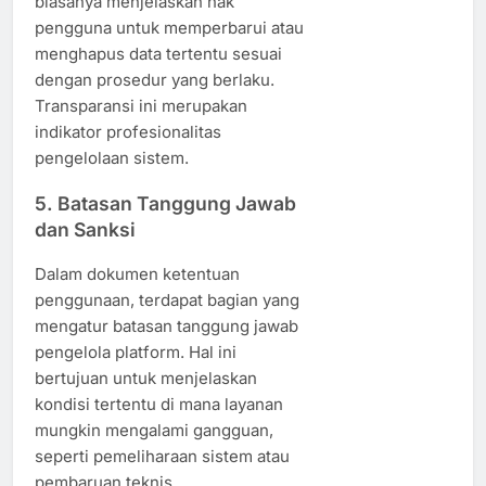
biasanya menjelaskan hak
pengguna untuk memperbarui atau
menghapus data tertentu sesuai
dengan prosedur yang berlaku.
Transparansi ini merupakan
indikator profesionalitas
pengelolaan sistem.
5. Batasan Tanggung Jawab
dan Sanksi
Dalam dokumen ketentuan
penggunaan, terdapat bagian yang
mengatur batasan tanggung jawab
pengelola platform. Hal ini
bertujuan untuk menjelaskan
kondisi tertentu di mana layanan
mungkin mengalami gangguan,
seperti pemeliharaan sistem atau
pembaruan teknis.