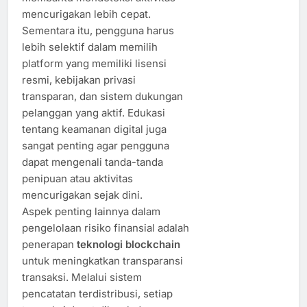
mencurigakan lebih cepat.
Sementara itu, pengguna harus
lebih selektif dalam memilih
platform yang memiliki lisensi
resmi, kebijakan privasi
transparan, dan sistem dukungan
pelanggan yang aktif. Edukasi
tentang keamanan digital juga
sangat penting agar pengguna
dapat mengenali tanda-tanda
penipuan atau aktivitas
mencurigakan sejak dini.
Aspek penting lainnya dalam
pengelolaan risiko finansial adalah
penerapan
teknologi blockchain
untuk meningkatkan transparansi
transaksi. Melalui sistem
pencatatan terdistribusi, setiap