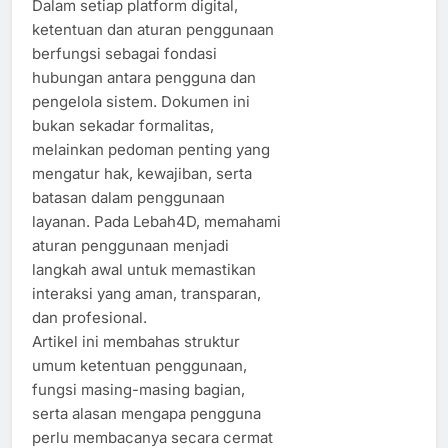
Dalam setiap platform digital,
ketentuan dan aturan penggunaan
berfungsi sebagai fondasi
hubungan antara pengguna dan
pengelola sistem. Dokumen ini
bukan sekadar formalitas,
melainkan pedoman penting yang
mengatur hak, kewajiban, serta
batasan dalam penggunaan
layanan. Pada Lebah4D, memahami
aturan penggunaan menjadi
langkah awal untuk memastikan
interaksi yang aman, transparan,
dan profesional.
Artikel ini membahas struktur
umum ketentuan penggunaan,
fungsi masing-masing bagian,
serta alasan mengapa pengguna
perlu membacanya secara cermat