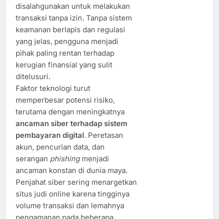
disalahgunakan untuk melakukan
transaksi tanpa izin. Tanpa sistem
keamanan berlapis dan regulasi
yang jelas, pengguna menjadi
pihak paling rentan terhadap
kerugian finansial yang sulit
ditelusuri.
Faktor teknologi turut
memperbesar potensi risiko,
terutama dengan meningkatnya
ancaman siber terhadap sistem
pembayaran digital
. Peretasan
akun, pencurian data, dan
serangan
phishing
menjadi
ancaman konstan di dunia maya.
Penjahat siber sering menargetkan
situs judi online karena tingginya
volume transaksi dan lemahnya
pengamanan pada beberapa