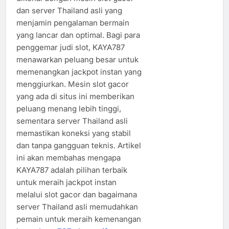
dan server Thailand asli yang
menjamin pengalaman bermain
yang lancar dan optimal. Bagi para
penggemar judi slot, KAYA787
menawarkan peluang besar untuk
memenangkan jackpot instan yang
menggiurkan. Mesin slot gacor
yang ada di situs ini memberikan
peluang menang lebih tinggi,
sementara server Thailand asli
memastikan koneksi yang stabil
dan tanpa gangguan teknis. Artikel
ini akan membahas mengapa
KAYA787 adalah pilihan terbaik
untuk meraih jackpot instan
melalui slot gacor dan bagaimana
server Thailand asli memudahkan
pemain untuk meraih kemenangan