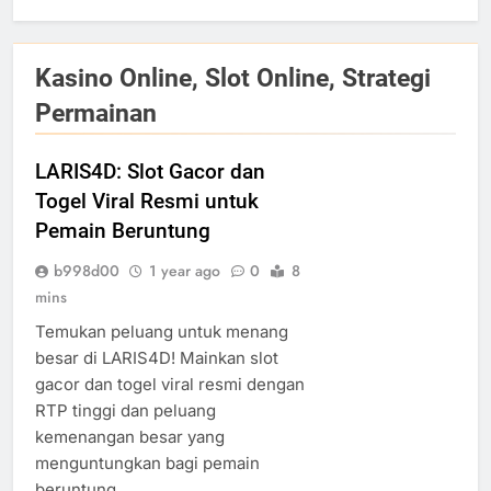
Kasino Online, Slot Online, Strategi
Permainan
LARIS4D: Slot Gacor dan
Togel Viral Resmi untuk
Pemain Beruntung
b998d00
1 year ago
0
8
mins
Temukan peluang untuk menang
besar di LARIS4D! Mainkan slot
gacor dan togel viral resmi dengan
RTP tinggi dan peluang
kemenangan besar yang
menguntungkan bagi pemain
beruntung.