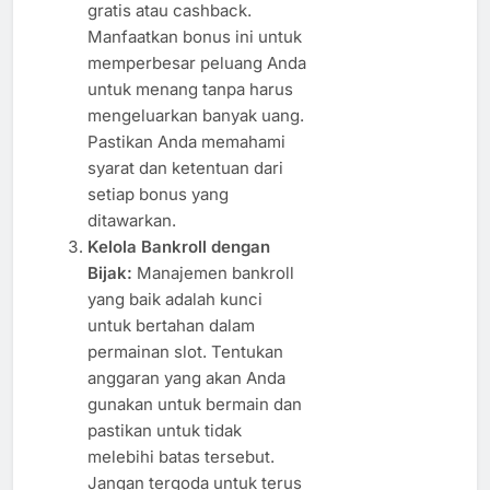
gratis atau cashback.
Manfaatkan bonus ini untuk
memperbesar peluang Anda
untuk menang tanpa harus
mengeluarkan banyak uang.
Pastikan Anda memahami
syarat dan ketentuan dari
setiap bonus yang
ditawarkan.
Kelola Bankroll dengan
Bijak:
Manajemen bankroll
yang baik adalah kunci
untuk bertahan dalam
permainan slot. Tentukan
anggaran yang akan Anda
gunakan untuk bermain dan
pastikan untuk tidak
melebihi batas tersebut.
Jangan tergoda untuk terus