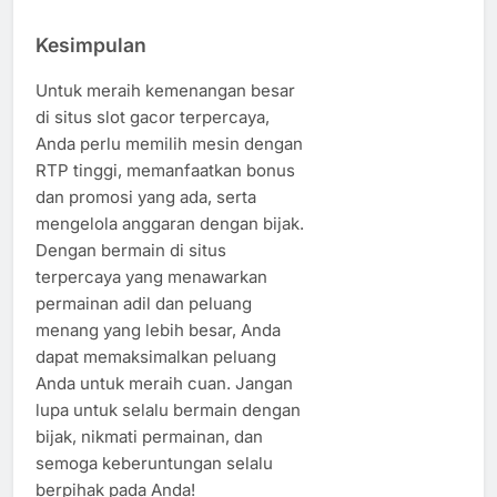
Kesimpulan
Untuk meraih kemenangan besar
di situs slot gacor terpercaya,
Anda perlu memilih mesin dengan
RTP tinggi, memanfaatkan bonus
dan promosi yang ada, serta
mengelola anggaran dengan bijak.
Dengan bermain di situs
terpercaya yang menawarkan
permainan adil dan peluang
menang yang lebih besar, Anda
dapat memaksimalkan peluang
Anda untuk meraih cuan. Jangan
lupa untuk selalu bermain dengan
bijak, nikmati permainan, dan
semoga keberuntungan selalu
berpihak pada Anda!