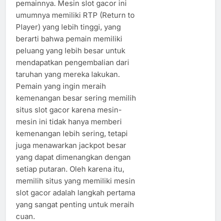
pemainnya. Mesin slot gacor ini
umumnya memiliki RTP (Return to
Player) yang lebih tinggi, yang
berarti bahwa pemain memiliki
peluang yang lebih besar untuk
mendapatkan pengembalian dari
taruhan yang mereka lakukan.
Pemain yang ingin meraih
kemenangan besar sering memilih
situs slot gacor karena mesin-
mesin ini tidak hanya memberi
kemenangan lebih sering, tetapi
juga menawarkan jackpot besar
yang dapat dimenangkan dengan
setiap putaran. Oleh karena itu,
memilih situs yang memiliki mesin
slot gacor adalah langkah pertama
yang sangat penting untuk meraih
cuan.