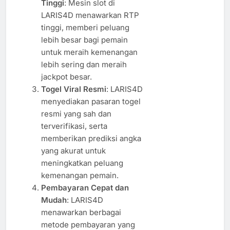
Tinggi
: Mesin slot di
LARIS4D menawarkan RTP
tinggi, memberi peluang
lebih besar bagi pemain
untuk meraih kemenangan
lebih sering dan meraih
jackpot besar.
Togel Viral Resmi
: LARIS4D
menyediakan pasaran togel
resmi yang sah dan
terverifikasi, serta
memberikan prediksi angka
yang akurat untuk
meningkatkan peluang
kemenangan pemain.
Pembayaran Cepat dan
Mudah
: LARIS4D
menawarkan berbagai
metode pembayaran yang