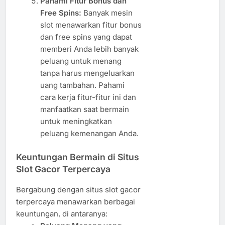
Pahami Fitur Bonus dan
Free Spins:
Banyak mesin
slot menawarkan fitur bonus
dan free spins yang dapat
memberi Anda lebih banyak
peluang untuk menang
tanpa harus mengeluarkan
uang tambahan. Pahami
cara kerja fitur-fitur ini dan
manfaatkan saat bermain
untuk meningkatkan
peluang kemenangan Anda.
Keuntungan Bermain di Situs
Slot Gacor Terpercaya
Bergabung dengan situs slot gacor
terpercaya menawarkan berbagai
keuntungan, di antaranya: