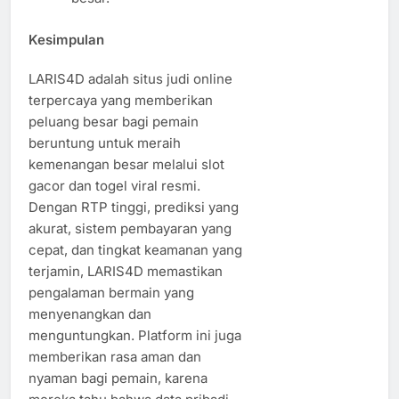
Kesimpulan
LARIS4D adalah situs judi online
terpercaya yang memberikan
peluang besar bagi pemain
beruntung untuk meraih
kemenangan besar melalui slot
gacor dan togel viral resmi.
Dengan RTP tinggi, prediksi yang
akurat, sistem pembayaran yang
cepat, dan tingkat keamanan yang
terjamin, LARIS4D memastikan
pengalaman bermain yang
menyenangkan dan
menguntungkan. Platform ini juga
memberikan rasa aman dan
nyaman bagi pemain, karena