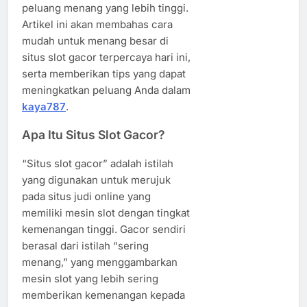
peluang menang yang lebih tinggi.
Artikel ini akan membahas cara
mudah untuk menang besar di
situs slot gacor terpercaya hari ini,
serta memberikan tips yang dapat
meningkatkan peluang Anda dalam
kaya787
.
Apa Itu Situs Slot Gacor?
“Situs slot gacor” adalah istilah
yang digunakan untuk merujuk
pada situs judi online yang
memiliki mesin slot dengan tingkat
kemenangan tinggi. Gacor sendiri
berasal dari istilah “sering
menang,” yang menggambarkan
mesin slot yang lebih sering
memberikan kemenangan kepada