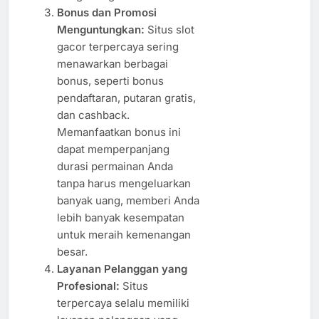
Bonus dan Promosi
Menguntungkan:
Situs slot
gacor terpercaya sering
menawarkan berbagai
bonus, seperti bonus
pendaftaran, putaran gratis,
dan cashback.
Memanfaatkan bonus ini
dapat memperpanjang
durasi permainan Anda
tanpa harus mengeluarkan
banyak uang, memberi Anda
lebih banyak kesempatan
untuk meraih kemenangan
besar.
Layanan Pelanggan yang
Profesional:
Situs
terpercaya selalu memiliki