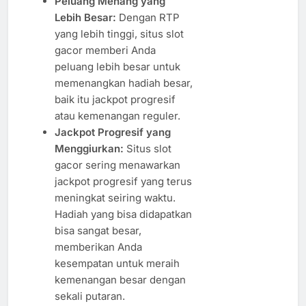
Peluang Menang yang
Lebih Besar:
Dengan RTP
yang lebih tinggi, situs slot
gacor memberi Anda
peluang lebih besar untuk
memenangkan hadiah besar,
baik itu jackpot progresif
atau kemenangan reguler.
Jackpot Progresif yang
Menggiurkan:
Situs slot
gacor sering menawarkan
jackpot progresif yang terus
meningkat seiring waktu.
Hadiah yang bisa didapatkan
bisa sangat besar,
memberikan Anda
kesempatan untuk meraih
kemenangan besar dengan
sekali putaran.