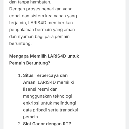
dan tanpa hambatan.
Dengan proses penarikan yang
cepat dan sistem keamanan yang
terjamin, LARIS4D memberikan
pengalaman bermain yang aman
dan nyaman bagi para pemain
beruntung.
Mengapa Memilih LARIS4D untuk
Pemain Beruntung?
Situs Terpercaya dan
Aman
: LARIS4D memiliki
lisensi resmi dan
menggunakan teknologi
enkripsi untuk melindungi
data pribadi serta transaksi
pemain.
Slot Gacor dengan RTP