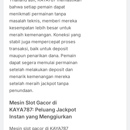
bahwa setiap pemain dapat
menikmati permainan tanpa
masalah teknis, memberi mereka
kesempatan lebih besar untuk
meraih kemenangan. Koneksi yang
stabil juga mempercepat proses
transaksi, baik untuk deposit
maupun penarikan dana. Pemain
dapat segera memulai permainan
setelah melakukan deposit dan
menarik kemenangan mereka
setelah meraih jackpot tanpa
penundaan.
Mesin Slot Gacor di
KAYA787: Peluang Jackpot
Instan yang Menggiurkan
Mesin slot gacor di KAYA787