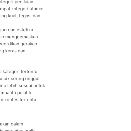
tegori penilaian
mpat kategori utama:
ng kuat, tegas, dan
n dan estetika.
dan menggemaskan.
ecerdikan gerakan.
g keras dan
 kategori tertentu
ulpix sering unggul
mp lebih sesuai untuk
embantu pelatih
m kontes tertentu.
rakan dalam
a satu atau lebih