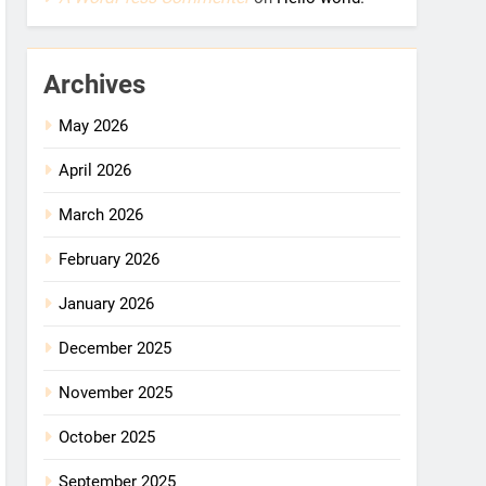
Archives
May 2026
April 2026
March 2026
February 2026
January 2026
December 2025
November 2025
October 2025
September 2025