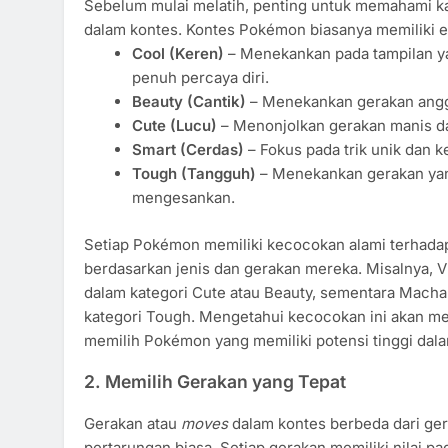
Sebelum mulai melatih, penting untuk memahami ka
dalam kontes. Kontes Pokémon biasanya memiliki e
Cool (Keren)
– Menekankan pada tampilan ya
penuh percaya diri.
Beauty (Cantik)
– Menekankan gerakan anggu
Cute (Lucu)
– Menonjolkan gerakan manis 
Smart (Cerdas)
– Fokus pada trik unik dan k
Tough (Tangguh)
– Menekankan gerakan yan
mengesankan.
Setiap Pokémon memiliki kecocokan alami terhadap
berdasarkan jenis dan gerakan mereka. Misalnya, V
dalam kategori Cute atau Beauty, sementara Macha
kategori Tough. Mengetahui kecocokan ini akan m
memilih Pokémon yang memiliki potensi tinggi dala
2. Memilih Gerakan yang Tepat
Gerakan atau
moves
dalam kontes berbeda dari ge
pertarungan biasa. Setiap gerakan memiliki nilai pad