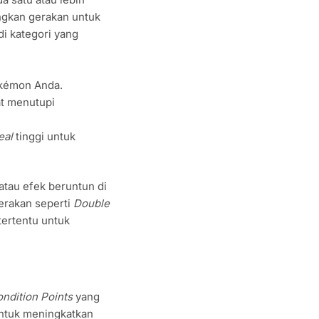
ngkan gerakan untuk
i kategori yang
okémon Anda.
t menutupi
eal
tinggi untuk
atau efek beruntun di
erakan seperti
Double
tertentu untuk
ndition Points
yang
Untuk meningkatkan