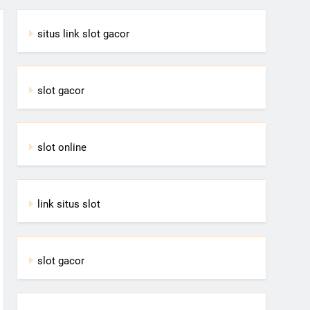
situs link slot gacor
slot gacor
slot online
link situs slot
slot gacor