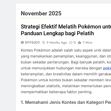
November 2025
Strategi Efektif Melatih Pokémon unt
Panduan Lengkap bagi Pelatih
B998d00
9 Months Ago
0
7 Mins
Kontes Pokémon adalah salah satu aspek unik dal
yang menekankan penampilan, keanggunan, dan str
bukan sekadar pertarungan. Bagi banyak pelatih, k
untuk menunjukkan hubungan mereka dengan
pok
keterampilan, dan kreativitas dalam memilih geraka
Pokémon untuk kontes bukan sekadar memberi level
meningkatkan statistik, melainkan memerlukan pe
memperhatikan beberapa faktor penting.
1. Memahami Jenis Kontes dan Kategori Pe