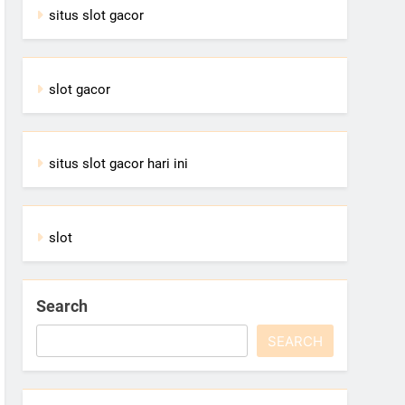
situs slot gacor
slot gacor
situs slot gacor hari ini
slot
Search
SEARCH