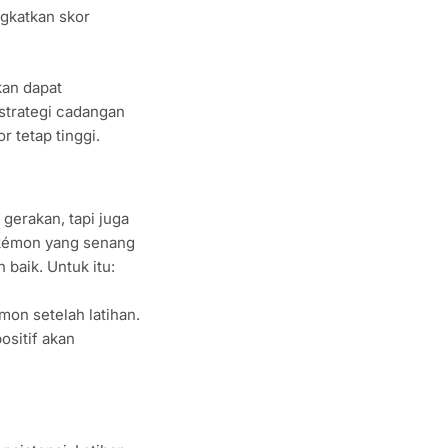
gkatkan skor
kan dapat
trategi cadangan
 tetap tinggi.
gerakan, tapi juga
okémon yang senang
 baik. Untuk itu:
on setelah latihan.
ositif akan