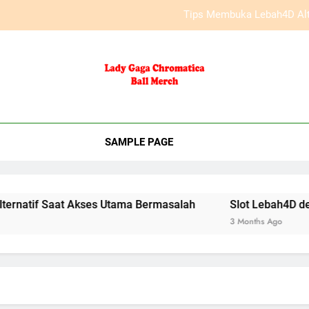
Tips Membuka Lebah4D Alt
Slot Lebah4D denga
Panduan Akses LAE138
y Gaga Chromatica Ba
Cara Mengakse
oleksi Merchandise Resmi Dari Konser Lady Gaga Chromatica Ba
Tips Membuka Lebah4D Alt
SAMPLE PAGE
Slot Lebah4D denga
Panduan Akses LAE138
at Akses Utama Bermasalah
Slot Lebah4D dengan Sistem
3 Months Ago