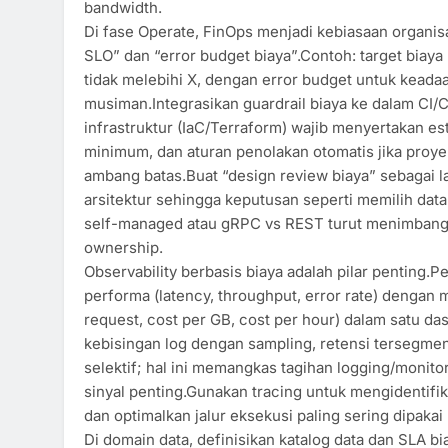
bandwidth.
Di fase Operate, FinOps menjadi kebiasaan organis
SLO” dan “error budget biaya”.Contoh: target biaya
tidak melebihi X, dengan error budget untuk keada
musiman.Integrasikan guardrail biaya ke dalam CI/
infrastruktur (IaC/Terraform) wajib menyertakan est
minimum, dan aturan penolakan otomatis jika proy
ambang batas.Buat “design review biaya” sebagai l
arsitektur sehingga keputusan seperti memilih da
self-managed atau gRPC vs REST turut menimbang t
ownership.
Observability berbasis biaya adalah pilar penting.P
performa (latency, throughput, error rate) dengan m
request, cost per GB, cost per hour) dalam satu da
kebisingan log dengan sampling, retensi tersegmen
selektif; hal ini memangkas tagihan logging/monito
sinyal penting.Gunakan tracing untuk mengidentifi
dan optimalkan jalur eksekusi paling sering dipak
Di domain data, definisikan katalog data dan SLA bi