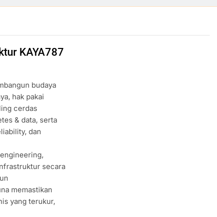
ruktur KAYA787
embangun budaya
aya, hak pakai
ling cerdas
tes & data, serta
iability, dan
 engineering,
nfrastruktur secara
pun
una memastikan
is yang terukur,