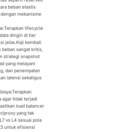
ara beban elastis
le dengan mekanisme
r.Terapkan lifecycle
ata dingin di tier
i jelas.Kaji kembali
k beban sangat kritis,
 strategi snapshot
oad yang melayani
ng, dan penempatan
n latensi sekaligus
 biaya.Terapkan
agar tidak terjadi
astikan load balancer
r/proxy yang tak
 L7 vs L4 sesuai pola
 untuk efisiensi