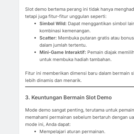
Slot demo bertema perang ini tidak hanya menghadi
tetapi juga fitur-fitur unggulan seperti:
Simbol Wild:
Dapat menggantikan simbol la
kombinasi kemenangan.
Scatter:
Membuka putaran gratis atau bonus
dalam jumlah tertentu.
Mini-Game Interaktif:
Pemain diajak memilih
untuk membuka hadiah tambahan.
Fitur ini memberikan dimensi baru dalam bermain s
lebih dinamis dan menarik.
3. Keuntungan Bermain Slot Demo
Mode demo sangat penting, terutama untuk pemain
memahami permainan sebelum bertaruh dengan ua
mode ini, Anda dapat:
Mempelajari aturan permainan.