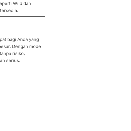
eperti Wild dan
tersedia.
pat bagi Anda yang
besar. Dengan mode
anpa risiko,
ih serius.