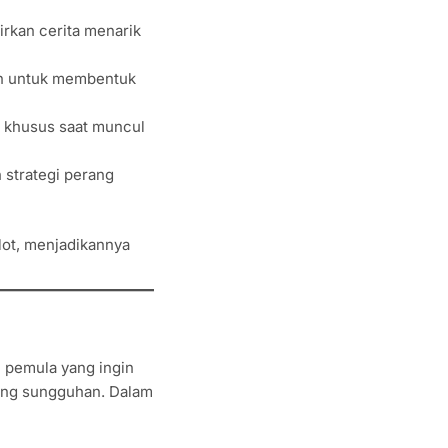
rkan cerita menarik
in untuk membentuk
 khusus saat muncul
 strategi perang
lot, menjadikannya
 pemula yang ingin
ng sungguhan. Dalam