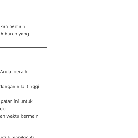
nkan pemain
 hiburan yang
 Anda meraih
engan nilai tinggi
atan ini untuk
do.
an waktu bermain
untuk menikmati