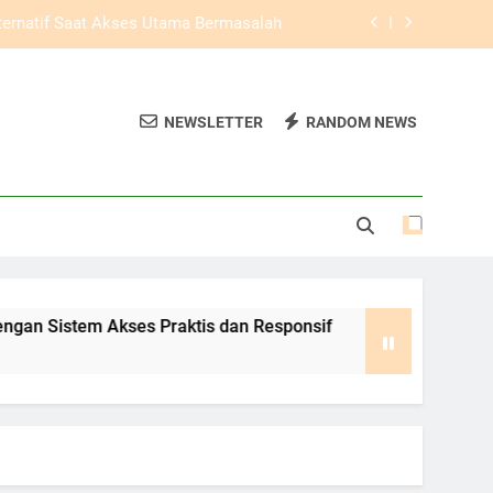
ernatif Saat Akses Utama Bermasalah
n Sistem Akses Praktis dan Responsif
 Login untuk Pengguna Lama dan Baru
NEWSLETTER
RANDOM NEWS
ll Merch
s Slot Lebah4D Lewat Browser Favorit
ll Hanya Di Situs Ini.
ernatif Saat Akses Utama Bermasalah
n Sistem Akses Praktis dan Responsif
 Login untuk Pengguna Lama dan Baru
 Akses Praktis dan Responsif
Panduan Akses LAE138 L
3 Months Ago