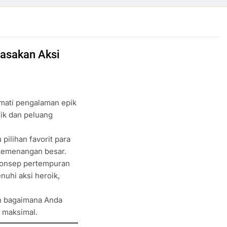
Rasakan Aksi
mati pengalaman epik
ik dan peluang
pilihan favorit para
kemenangan besar.
konsep pertempuran
uhi aksi heroik,
an bagaimana Anda
 maksimal.