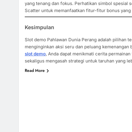
yang tenang dan fokus. Perhatikan simbol spesial s
Scatter untuk memanfaatkan fitur-fitur bonus yang 
Kesimpulan
Slot demo Pahlawan Dunia Perang adalah pilihan te
menginginkan aksi seru dan peluang kemenangan 
slot demo
, Anda dapat menikmati cerita permainan t
sekaligus mengasah strategi untuk taruhan yang leb
Read More