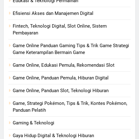
Edukasi & Teknologi Permainan
Efisiensi Akses dan Manajemen Digital
Fintech, Teknologi Digital, Slot Online, Sistem
Pembayaran
Game Online Panduan Gaming Tips & Trik Game Strategi
Game Keterampilan Bermain Game
Game Online, Edukasi Pemula, Rekomendasi Slot
Game Online, Panduan Pemula, Hiburan Digital
Game Online, Panduan Slot, Teknologi Hiburan
Game, Strategi Pokémon, Tips & Trik, Kontes Pokémon,
Panduan Pelatih
Gaming & Teknologi
Gaya Hidup Digital & Teknologi Hiburan