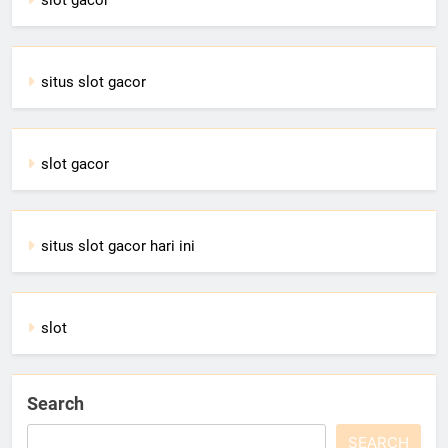
slot gacor
situs slot gacor
slot gacor
situs slot gacor hari ini
slot
Search
SEARCH