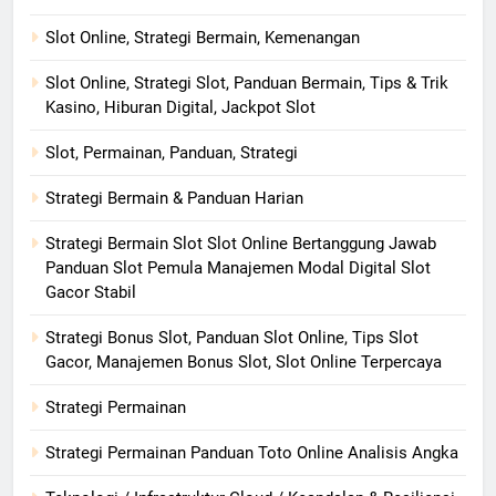
Slot Online, Strategi Bermain, Kemenangan
Slot Online, Strategi Slot, Panduan Bermain, Tips & Trik
Kasino, Hiburan Digital, Jackpot Slot
Slot, Permainan, Panduan, Strategi
Strategi Bermain & Panduan Harian
Strategi Bermain Slot Slot Online Bertanggung Jawab
Panduan Slot Pemula Manajemen Modal Digital Slot
Gacor Stabil
Strategi Bonus Slot, Panduan Slot Online, Tips Slot
Gacor, Manajemen Bonus Slot, Slot Online Terpercaya
Strategi Permainan
Strategi Permainan Panduan Toto Online Analisis Angka