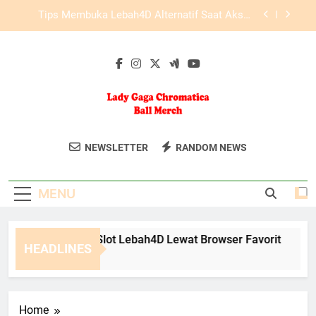
Skip
Slot Lebah4D dengan Sistem Akses Praktis dan
to
Responsif
content
Panduan Akses LAE138 Login untuk Pengguna
Lama dan Baru
Cara Mengakses Slot Lebah4D Lewat Browser
Favorit
Tips Membuka Lebah4D Alternatif Saat Akses
Utama Bermasalah
Lady Gaga
Dapatkan Koleksi Merchandise Resmi
Slot Lebah4D dengan Sistem Akses Praktis dan
NEWSLETTER
RANDOM NEWS
Responsif
Chromatica Ball
Dari Konser Lady Gaga Chromatica Ball
Panduan Akses LAE138 Login untuk Pengguna
Hanya Di Situs Ini.
Lama dan Baru
Merch
MENU
ra Mengakses Slot Lebah4D Lewat Browser Favorit
Tip
HEADLINES
Months Ago
3 Mo
Home