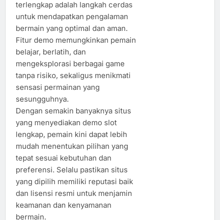
terlengkap adalah langkah cerdas
untuk mendapatkan pengalaman
bermain yang optimal dan aman.
Fitur demo memungkinkan pemain
belajar, berlatih, dan
mengeksplorasi berbagai game
tanpa risiko, sekaligus menikmati
sensasi permainan yang
sesungguhnya.
Dengan semakin banyaknya situs
yang menyediakan demo slot
lengkap, pemain kini dapat lebih
mudah menentukan pilihan yang
tepat sesuai kebutuhan dan
preferensi. Selalu pastikan situs
yang dipilih memiliki reputasi baik
dan lisensi resmi untuk menjamin
keamanan dan kenyamanan
bermain.