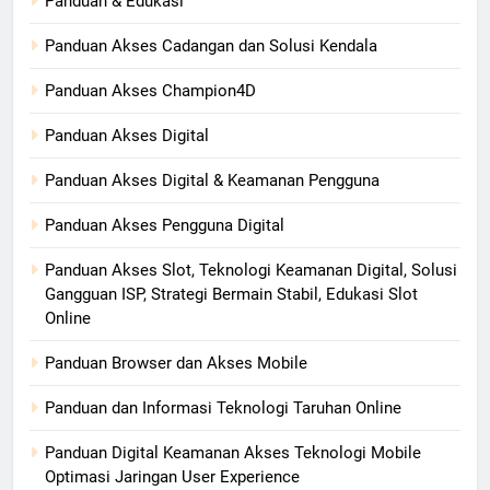
Panduan & Edukasi
Panduan Akses Cadangan dan Solusi Kendala
Panduan Akses Champion4D
Panduan Akses Digital
Panduan Akses Digital & Keamanan Pengguna
Panduan Akses Pengguna Digital
Panduan Akses Slot, Teknologi Keamanan Digital, Solusi
Gangguan ISP, Strategi Bermain Stabil, Edukasi Slot
Online
Panduan Browser dan Akses Mobile
Panduan dan Informasi Teknologi Taruhan Online
Panduan Digital Keamanan Akses Teknologi Mobile
Optimasi Jaringan User Experience