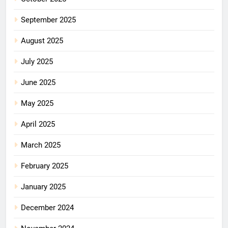
September 2025
August 2025
July 2025
June 2025
May 2025
April 2025
March 2025
February 2025
January 2025
December 2024