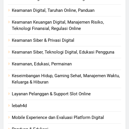
Keamanan Digital, Taruhan Online, Panduan
Keamanan Keuangan Digital, Manajemen Risiko,
Teknologi Finansial, Regulasi Online
Keamanan Siber & Privasi Digital
Keamanan Siber, Teknologi Digital, Edukasi Pengguna
Keamanan, Edukasi, Permainan
Keseimbangan Hidup, Gaming Sehat, Manajemen Waktu,
Keluarga & Hiburan
Layanan Pelanggan & Support Slot Online
lebah4d
Mobile Experience dan Evaluasi Platform Digital