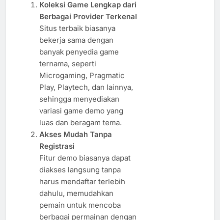
Koleksi Game Lengkap dari
Berbagai Provider Terkenal
Situs terbaik biasanya
bekerja sama dengan
banyak penyedia game
ternama, seperti
Microgaming, Pragmatic
Play, Playtech, dan lainnya,
sehingga menyediakan
variasi game demo yang
luas dan beragam tema.
Akses Mudah Tanpa
Registrasi
Fitur demo biasanya dapat
diakses langsung tanpa
harus mendaftar terlebih
dahulu, memudahkan
pemain untuk mencoba
berbagai permainan dengan