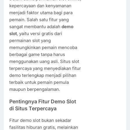
kepercayaan dan kenyamanan
menjadi faktor utama bagi para
pemain. Salah satu fitur yang
sangat membantu adalah
demo
slot
, yaitu versi gratis dari
permainan slot yang
memungkinkan pemain mencoba
berbagai game tanpa harus
menggunakan uang asli. Situs slot
terpercaya yang menyediakan fitur
demo terlengkap menjadi pilihan
terbaik untuk pemain pemula
maupun berpengalaman.
Pentingnya Fitur Demo Slot
di Situs Terpercaya
Fitur demo slot bukan sekadar
fasilitas hiburan gratis, melainkan