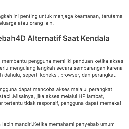
angkah ini penting untuk menjaga keamanan, terutama
luarga atau orang lain.
ah4D Alternatif Saat Kendala
h membantu pengguna memiliki panduan ketika akses
 perlu mengulang langkah secara sembarangan karena
h dahulu, seperti koneksi, browser, dan perangkat.
.Pengguna dapat mencoba akses melalui perangkat
tabil.Misalnya, jika akses melalui HP lambat,
 tertentu tidak responsif, pengguna dapat memakai
a lebih mandiri.Ketika memahami penyebab umum