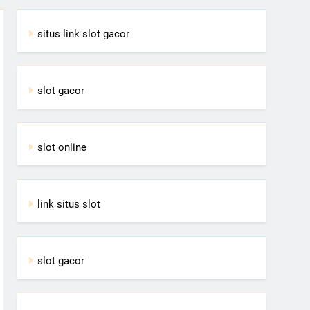
situs link slot gacor
slot gacor
slot online
link situs slot
slot gacor