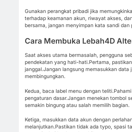
Gunakan perangkat pribadi jika memungkinkan
terhadap keamanan akun, riwayat akses, d
bersama, jangan menyimpan kata sandi dan pa
Cara Membuka Lebah4D Alter
Saat akses utama bermasalah, pengguna se
pendekatan yang hati-hati.Pertama, pastikan 
janggal.Jangan langsung memasukkan data jik
membingungkan.
Kedua, baca label menu dengan teliti.Pahami 
pengaturan dasar.Jangan menekan tombol se
semakin bingung atau salah memilih bagian.
Ketiga, masukkan data akun dengan perlahan
melanjutkan.Pastikan tidak ada typo, spasi 