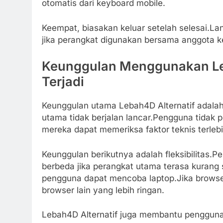
otomatis dari keyboard mobile.
Keempat, biasakan keluar setelah selesai.L
jika perangkat digunakan bersama anggota ke
Keunggulan Menggunakan Leb
Terjadi
Keunggulan utama Lebah4D Alternatif adala
utama tidak berjalan lancar.Pengguna tidak
mereka dapat memeriksa faktor teknis terlebi
Keunggulan berikutnya adalah fleksibilitas
berbeda jika perangkat utama terasa kurang s
pengguna dapat mencoba laptop.Jika browser
browser lain yang lebih ringan.
Lebah4D Alternatif juga membantu penggun