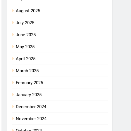
August 2025
July 2025
June 2025
May 2025
April 2025
March 2025
February 2025
January 2025
December 2024
November 2024
October 2024