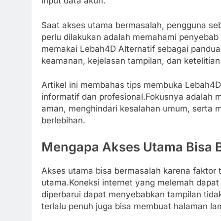
input data akun.
Saat akses utama bermasalah, pengguna seb
perlu dilakukan adalah memahami penyebab 
memakai Lebah4D Alternatif sebagai pandu
keamanan, kejelasan tampilan, dan keteliti
Artikel ini membahas tips membuka Lebah4D 
informatif dan profesional.Fokusnya adala
aman, menghindari kesalahan umum, serta 
berlebihan.
Mengapa Akses Utama Bisa 
Akses utama bisa bermasalah karena faktor te
utama.Koneksi internet yang melemah dapat
diperbarui dapat menyebabkan tampilan tida
terlalu penuh juga bisa membuat halaman lam