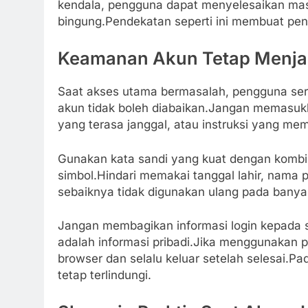
kendala, pengguna dapat menyelesaikan mas
bingung.Pendekatan seperti ini membuat peng
Keamanan Akun Tetap Menjadi
Saat akses utama bermasalah, pengguna ser
akun tidak boleh diabaikan.Jangan memasukk
yang terasa janggal, atau instruksi yang mem
Gunakan kata sandi yang kuat dengan kombina
simbol.Hindari memakai tanggal lahir, nama p
sebaiknya tidak digunakan ulang pada banya
Jangan membagikan informasi login kepada s
adalah informasi pribadi.Jika menggunakan 
browser dan selalu keluar setelah selesai.Pad
tetap terlindungi.