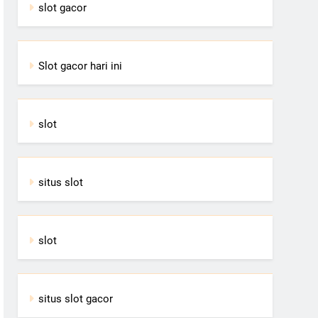
slot gacor
Slot gacor hari ini
slot
situs slot
slot
situs slot gacor