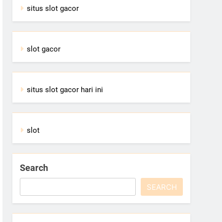
situs slot gacor
slot gacor
situs slot gacor hari ini
slot
Search
SEARCH