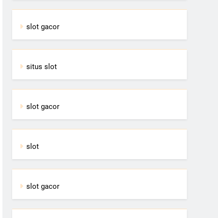
slot gacor
situs slot
slot gacor
slot
slot gacor