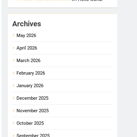
Archives
May 2026
April 2026
March 2026
February 2026
January 2026
December 2025
November 2025
October 2025
September 2025