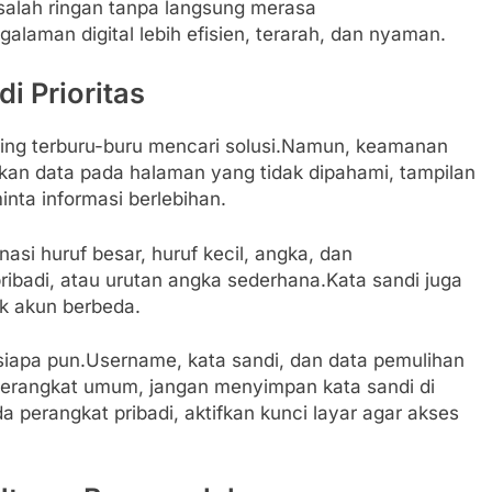
alah ringan tanpa langsung merasa
alaman digital lebih efisien, terarah, dan nyaman.
 Prioritas
ing terburu-buru mencari solusi.Namun, keamanan
an data pada halaman yang tidak dipahami, tampilan
inta informasi berlebihan.
si huruf besar, huruf kecil, angka, dan
ribadi, atau urutan angka sederhana.Kata sandi juga
k akun berbeda.
iapa pun.Username, kata sandi, dan data pemulihan
perangkat umum, jangan menyimpan kata sandi di
a perangkat pribadi, aktifkan kunci layar agar akses