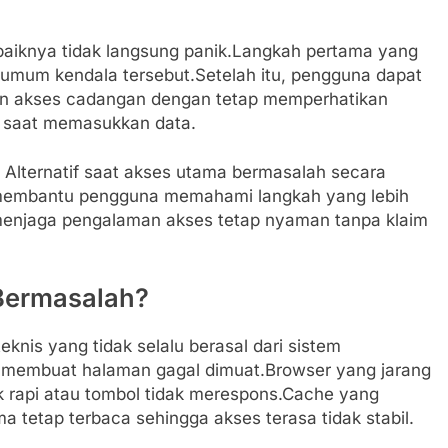
aiknya tidak langsung panik.Langkah pertama yang
umum kendala tersebut.Setelah itu, pengguna dapat
an akses cadangan dengan tetap memperhatikan
an saat memasukkan data.
Alternatif saat akses utama bermasalah secara
h membantu pengguna memahami langkah yang lebih
menjaga pengalaman akses tetap nyaman tanpa klaim
Bermasalah?
knis yang tidak selalu berasal dari sistem
 membuat halaman gagal dimuat.Browser yang jarang
k rapi atau tombol tidak merespons.Cache yang
a tetap terbaca sehingga akses terasa tidak stabil.