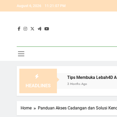
Skip
August 6, 2026
11:21:08 PM
to
content
Lad
Dapatkan K
Browser Favorit
Tips Membuka Lebah4D Alternatif Saa
3 Months Ago
HEADLINES
Home
Panduan Akses Cadangan dan Solusi Ken