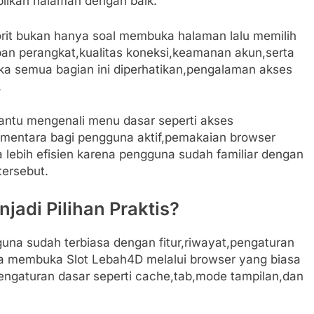
ilkan halaman dengan baik.
rit bukan hanya soal membuka halaman lalu memilih
n perangkat,kualitas koneksi,keamanan akun,serta
ika semua bagian ini diperhatikan,pengalaman akses
.
ntu mengenali menu dasar seperti akses
Sementara bagi pengguna aktif,pemakaian browser
a lebih efisien karena pengguna sudah familiar dengan
tersebut.
adi Pilihan Praktis?
guna sudah terbiasa dengan fitur,riwayat,pengaturan
na membuka Slot Lebah4D melalui browser yang biasa
gaturan dasar seperti cache,tab,mode tampilan,dan