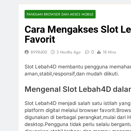
PANDUAN BROWSER DAN AKSES MOBILE
Cara Mengakses Slot L
Favorit
0
B998d00
3 Months Ago
18 Mins
Slot Lebah4D membantu pengguna memahami 
aman,stabil,responsif,dan mudah diikuti.
Mengenal Slot Lebah4D dala
Slot Lebah4D menjadi salah satu istilah yan
platform digital melalui browser favorit.Brow
digunakan di berbagai perangkat,mulai dari H
desktop.Pengguna tidak perlu selalu bergan