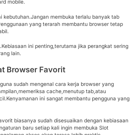
ard mobile.
ai kebutuhan.Jangan membuka terlalu banyak tab
Penggunaan yang terarah membantu browser tetap
bil.
.Kebiasaan ini penting,terutama jika perangkat sering
ang lain.
 Browser Favorit
una sudah mengenal cara kerja browser yang
ampilan,memeriksa cache,menutup tab,atau
kecil.Kenyamanan ini sangat membantu pengguna yang
favorit biasanya sudah disesuaikan dengan kebiasaan
gaturan baru setiap kali ingin membuka Slot