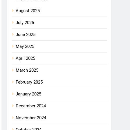
August 2025
July 2025
June 2025
May 2025
April 2025
March 2025
February 2025
January 2025
December 2024
November 2024
October 2024