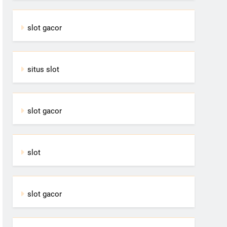
slot gacor
situs slot
slot gacor
slot
slot gacor