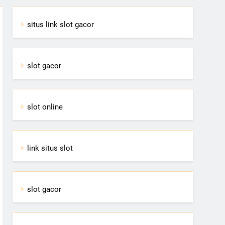
situs link slot gacor
slot gacor
slot online
link situs slot
slot gacor