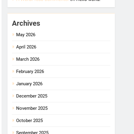
Archives
May 2026
April 2026
March 2026
February 2026
January 2026
December 2025
November 2025
October 2025
September 2025