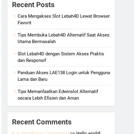
Recent Posts
Cara Mengakses Slot Lebah4D Lewat Browser
Favorit
Tips Membuka Lebah4D Alternatif Saat Akses
Utama Bermasalah
Slot Lebah4D dengan Sistem Akses Praktis
dan Responsif
Panduan Akses LAE138 Login untuk Pengguna
Lama dan Baru
Tips Memanfaatkan Edwinslot Alternatif
secara Lebih Efisien dan Aman
Recent Comments
A WordPress Commenter
on
Hello world!