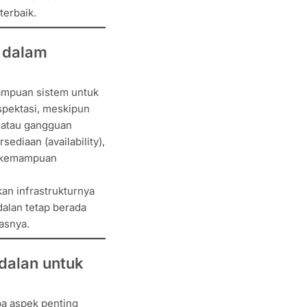
terbaik.
) dalam
ampuan sistem untuk
spektasi, meskipun
 atau gangguan
sediaan (availability),
an kemampuan
an infrastrukturnya
alan tetap berada
tasnya.
ndalan untuk
pa aspek penting