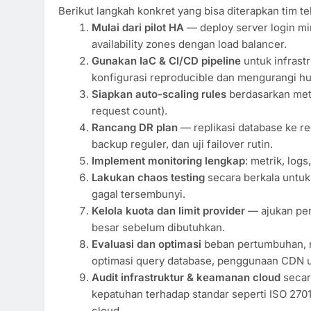
Berikut langkah konkret yang bisa diterapkan tim t
Mulai dari pilot HA
— deploy server login min
availability zones dengan load balancer.
Gunakan IaC & CI/CD pipeline
untuk infrastr
konfigurasi reproducible dan mengurangi hu
Siapkan auto-scaling rules
berdasarkan metr
request count).
Rancang DR plan
— replikasi database ke r
backup reguler, dan uji failover rutin.
Implement monitoring lengkap
: metrik, logs
Lakukan chaos testing
secara berkala untuk
gagal tersembunyi.
Kelola kuota dan limit provider
— ajukan pen
besar sebelum dibutuhkan.
Evaluasi dan optimasi
beban pertumbuhan, m
optimasi query database, penggunaan CDN un
Audit infrastruktur & keamanan cloud
secar
kepatuhan terhadap standar seperti ISO 270
cloud.