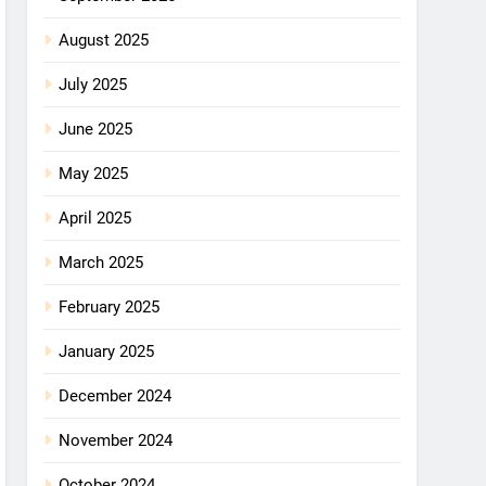
August 2025
July 2025
June 2025
May 2025
April 2025
March 2025
February 2025
January 2025
December 2024
November 2024
October 2024