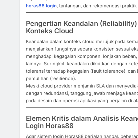
horas88 login
, tantangan, dan rekomendasi praktik 
Pengertian Keandalan (Reliability
Konteks Cloud
Keandalan dalam konteks cloud merujuk pada kem
menjalankan fungsinya secara konsisten sesuai ek
menghadapi kegagalan komponen, lonjakan beban,
lainnya. Seringkali keandalan dikaitkan dengan keter
toleransi terhadap kegagalan (fault tolerance), d
pemulihan (resilience).
Meski cloud provider menjamin SLA dan menyediak
dengan redundansi, tanggung jawab menjaga keand
pada desain dan operasi aplikasi yang berjalan di a
Elemen Kritis dalam Analisis Kea
Login Horas88
Agar sistem login Horas88 berjalan handal, bebera