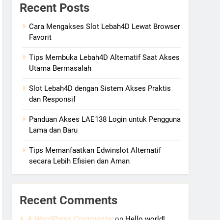
Recent Posts
Cara Mengakses Slot Lebah4D Lewat Browser
Favorit
Tips Membuka Lebah4D Alternatif Saat Akses
Utama Bermasalah
Slot Lebah4D dengan Sistem Akses Praktis
dan Responsif
Panduan Akses LAE138 Login untuk Pengguna
Lama dan Baru
Tips Memanfaatkan Edwinslot Alternatif
secara Lebih Efisien dan Aman
Recent Comments
A WordPress Commenter
on
Hello world!