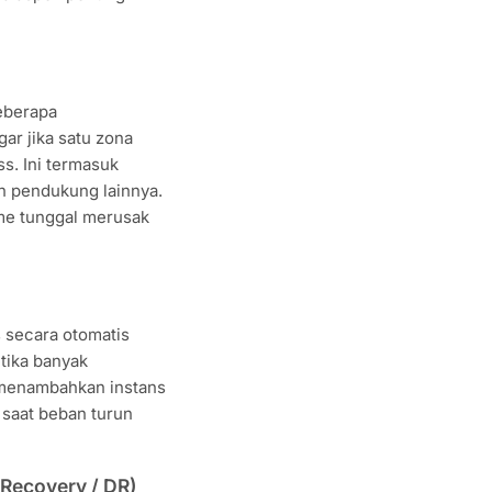
eberapa
gar jika satu zona
s. Ini termasuk
an pendukung lainnya.
ime tunggal merusak
 secara otomatis
etika banyak
 menambahkan instans
 saat beban turun
 Recovery / DR)