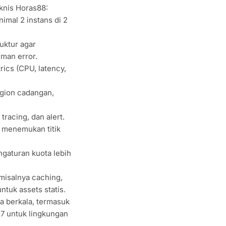
eknis Horas88:
imal 2 instans di 2
uktur agar
man error.
ics (CPU, latency,
egion cadangan,
, tracing, dan alert.
 menemukan titik
gaturan kuota lebih
isalnya caching,
tuk assets statis.
a berkala, termasuk
17 untuk lingkungan