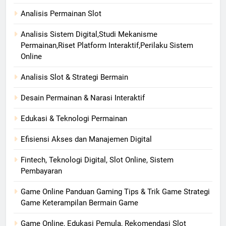
Analisis Permainan Slot
Analisis Sistem Digital,Studi Mekanisme
Permainan,Riset Platform Interaktif,Perilaku Sistem
Online
Analisis Slot & Strategi Bermain
Desain Permainan & Narasi Interaktif
Edukasi & Teknologi Permainan
Efisiensi Akses dan Manajemen Digital
Fintech, Teknologi Digital, Slot Online, Sistem
Pembayaran
Game Online Panduan Gaming Tips & Trik Game Strategi
Game Keterampilan Bermain Game
Game Online, Edukasi Pemula, Rekomendasi Slot