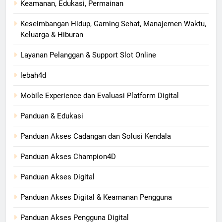
Keamanan, Edukasi, Permainan
Keseimbangan Hidup, Gaming Sehat, Manajemen Waktu,
Keluarga & Hiburan
Layanan Pelanggan & Support Slot Online
lebah4d
Mobile Experience dan Evaluasi Platform Digital
Panduan & Edukasi
Panduan Akses Cadangan dan Solusi Kendala
Panduan Akses Champion4D
Panduan Akses Digital
Panduan Akses Digital & Keamanan Pengguna
Panduan Akses Pengguna Digital