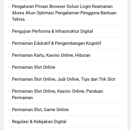
Pengaturan Privasi Browser Solusi Login Keamanan
Akses Akun Optimasi Pengalaman Pengguna Bantuan
Teknis
Pengujian Performa & Infrastruktur Digital
Permainan Edukatif & Pengembangan Kognitif
Permainan Kartu, Kasino Online, Hiburan
Permainan Slot Online
Permainan Slot Online, Judi Online, Tips dan Trik Slot
Permainan Slot Online, Kasino Online, Panduan
Permainan
Permainan Slot, Game Online
Regulasi & Kebijakan Digital