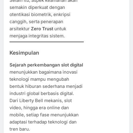
Selain itu, aspek keamanan akan
semakin diperkuat dengan
otentikasi biometrik, enkripsi
canggih, serta penerapan
arsitektur
Zero Trust
untuk
menjaga integritas sistem.
Kesimpulan
Sejarah perkembangan slot digital
menunjukkan bagaimana inovasi
teknologi mampu mengubah
bentuk hiburan sederhana menjadi
industri global berbasis digital.
Dari Liberty Bell mekanis, slot
video, hingga era online dan
mobile, setiap fase menunjukkan
adaptasi terhadap teknologi dan
tren baru.