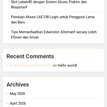
Slot Lebah4D dengan Sistem Akses Praktis dan
Responsif
Panduan Akses LAE138 Login untuk Pengguna Lama
dan Baru
Tips Memanfaatkan Edwinslot Alternatif secara Lebih
Efisien dan Aman
Recent Comments
A WordPress Commenter
on
Hello world!
Archives
May 2026
April 2026