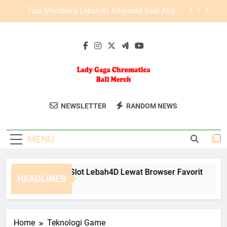
Skip
Slot Lebah4D dengan Sistem Akses Praktis dan
to
Responsif
content
Panduan Akses LAE138 Login untuk Pengguna
Lama dan Baru
Cara Mengakses Slot Lebah4D Lewat Browser
Favorit
Tips Membuka Lebah4D Alternatif Saat Akses
Utama Bermasalah
Lady Gaga
Dapatkan Koleksi Merchandise Resmi
Slot Lebah4D dengan Sistem Akses Praktis dan
NEWSLETTER
RANDOM NEWS
Responsif
Chromatica Ball
Dari Konser Lady Gaga Chromatica Ball
Panduan Akses LAE138 Login untuk Pengguna
Hanya Di Situs Ini.
Lama dan Baru
Merch
MENU
ara Mengakses Slot Lebah4D Lewat Browser Favorit
Tip
HEADLINES
Months Ago
3 Mo
Home
Teknologi Game