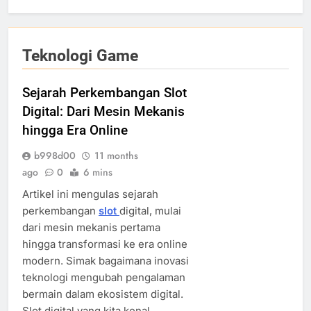
Teknologi Game
Sejarah Perkembangan Slot
Digital: Dari Mesin Mekanis
hingga Era Online
b998d00
11 months
ago
0
6 mins
Artikel ini mengulas sejarah
perkembangan
slot
digital, mulai
dari mesin mekanis pertama
hingga transformasi ke era online
modern. Simak bagaimana inovasi
teknologi mengubah pengalaman
bermain dalam ekosistem digital.
Slot digital yang kita kenal