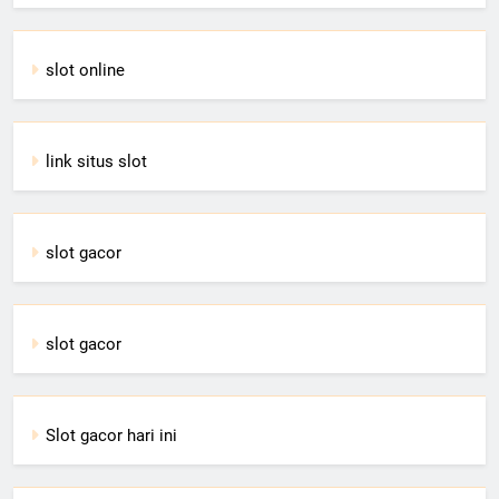
slot online
link situs slot
slot gacor
slot gacor
Slot gacor hari ini