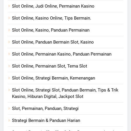
Slot Online, Judi Online, Permainan Kasino
Slot Online, Kasino Online, Tips Bermain.
Slot Online, Kasino, Panduan Permainan
Slot Online, Panduan Bermain Slot, Kasino
Slot Online, Permainan Kasino, Panduan Permainan
Slot Online, Permainan Slot, Tema Slot
Slot Online, Strategi Bermain, Kemenangan
Slot Online, Strategi Slot, Panduan Bermain, Tips & Trik
Kasino, Hiburan Digital, Jackpot Slot
Slot, Permainan, Panduan, Strategi
Strategi Bermain & Panduan Harian