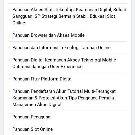
Panduan Akses Slot, Teknologi Keamanan Digital, Solusi
Gangguan ISP, Strategi Bermain Stabil, Edukasi Slot
Online
Panduan Browser dan Akses Mobile
Panduan dan Informasi Teknologi Taruhan Online
Panduan Digital Keamanan Akses Teknologi Mobile
Optimasi Jaringan User Experience
Panduan Fitur Platform Digital
Panduan Pendaftaran Akun Tutorial Multi-Perangkat
Keamanan & Proteksi Akun Tips Pengguna Pemula
Manajemen Akun Digital
Panduan Pengguna
Panduan Slot Online