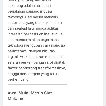
sekarang adalah hasil dari
perjalanan panjang inovasi
teknologi. Dari mesin mekanis
sederhana yang diciptakan lebih
dari seabad lalu hingga aplikasi
interaktif berbasis online, evolusi
slot mencerminkan bagaimana
teknologi mengubah cara manusia
berinteraksi dengan hiburan
digital. Artikel ini akan membahas
sejarah perkembangan slot digital,
faktor pendorong transformasinya,
hingga masa depan yang terus
berkembang.
Awal Mula: Mesin Slot
Mekanis