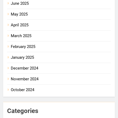
June 2025
May 2025
April 2025
March 2025
February 2025
January 2025
December 2024
November 2024
October 2024
Categories