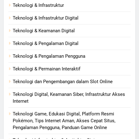
Teknologi & Infrastruktur
Teknologi & Infrastruktur Digital
Teknologi & Keamanan Digital
Teknologi & Pengalaman Digital
Teknologi & Pengalaman Pengguna
Teknologi & Permainan Interaktif
Teknologi dan Pengembangan dalam Slot Online
Teknologi Digital, Keamanan Siber, Infrastruktur Akses
Internet
Teknologi Game, Edukasi Digital, Platform Resmi
Pokémon, Tips Internet Aman, Akses Cepat Situs,
Pengalaman Pengguna, Panduan Game Online