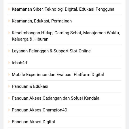
Keamanan Siber, Teknologi Digital, Edukasi Pengguna
Keamanan, Edukasi, Permainan
Keseimbangan Hidup, Gaming Sehat, Manajemen Waktu,
Keluarga & Hiburan
Layanan Pelanggan & Support Slot Online
lebah4d
Mobile Experience dan Evaluasi Platform Digital
Panduan & Edukasi
Panduan Akses Cadangan dan Solusi Kendala
Panduan Akses Champion4D
Panduan Akses Digital