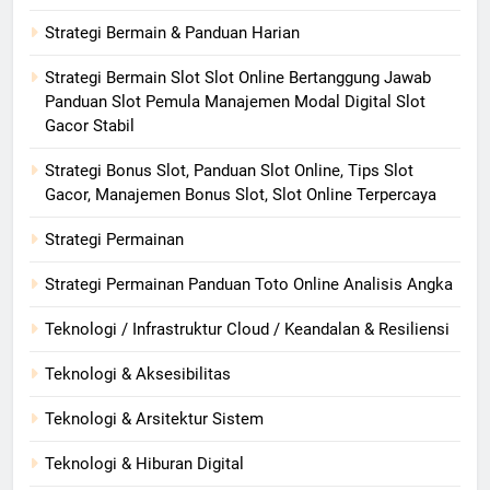
Strategi Bermain & Panduan Harian
Strategi Bermain Slot Slot Online Bertanggung Jawab
Panduan Slot Pemula Manajemen Modal Digital Slot
Gacor Stabil
Strategi Bonus Slot, Panduan Slot Online, Tips Slot
Gacor, Manajemen Bonus Slot, Slot Online Terpercaya
Strategi Permainan
Strategi Permainan Panduan Toto Online Analisis Angka
Teknologi / Infrastruktur Cloud / Keandalan & Resiliensi
Teknologi & Aksesibilitas
Teknologi & Arsitektur Sistem
Teknologi & Hiburan Digital