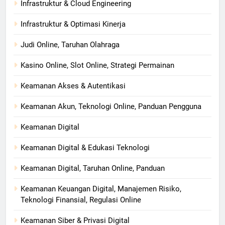
Infrastruktur & Cloud Engineering
Infrastruktur & Optimasi Kinerja
Judi Online, Taruhan Olahraga
Kasino Online, Slot Online, Strategi Permainan
Keamanan Akses & Autentikasi
Keamanan Akun, Teknologi Online, Panduan Pengguna
Keamanan Digital
Keamanan Digital & Edukasi Teknologi
Keamanan Digital, Taruhan Online, Panduan
Keamanan Keuangan Digital, Manajemen Risiko,
Teknologi Finansial, Regulasi Online
Keamanan Siber & Privasi Digital