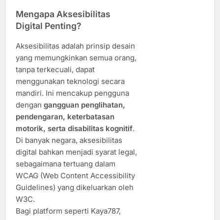
Mengapa Aksesibilitas
Digital Penting?
Aksesibilitas adalah prinsip desain
yang memungkinkan semua orang,
tanpa terkecuali, dapat
menggunakan teknologi secara
mandiri. Ini mencakup pengguna
dengan
gangguan penglihatan,
pendengaran, keterbatasan
motorik, serta disabilitas kognitif
.
Di banyak negara, aksesibilitas
digital bahkan menjadi syarat legal,
sebagaimana tertuang dalam
WCAG (Web Content Accessibility
Guidelines) yang dikeluarkan oleh
W3C.
Bagi platform seperti Kaya787,