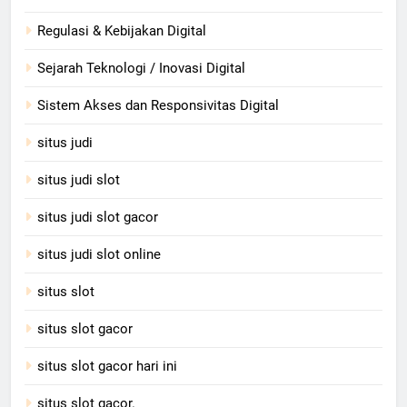
Regulasi & Kebijakan Digital
Sejarah Teknologi / Inovasi Digital
Sistem Akses dan Responsivitas Digital
situs judi
situs judi slot
situs judi slot gacor
situs judi slot online
situs slot
situs slot gacor
situs slot gacor hari ini
situs slot gacor.