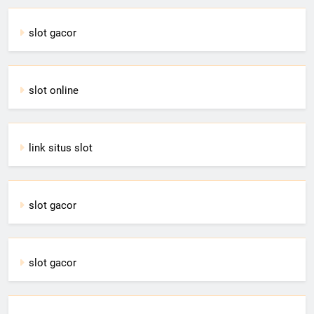
slot gacor
slot online
link situs slot
slot gacor
slot gacor