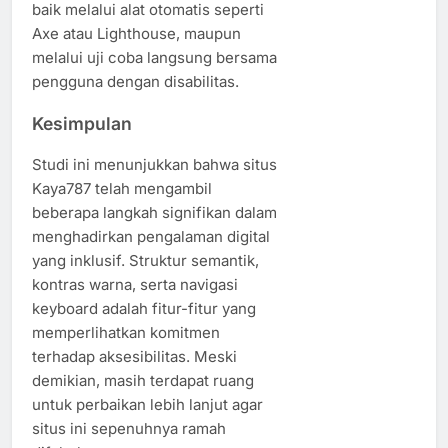
baik melalui alat otomatis seperti
Axe atau Lighthouse, maupun
melalui uji coba langsung bersama
pengguna dengan disabilitas.
Kesimpulan
Studi ini menunjukkan bahwa situs
Kaya787 telah mengambil
beberapa langkah signifikan dalam
menghadirkan pengalaman digital
yang inklusif. Struktur semantik,
kontras warna, serta navigasi
keyboard adalah fitur-fitur yang
memperlihatkan komitmen
terhadap aksesibilitas. Meski
demikian, masih terdapat ruang
untuk perbaikan lebih lanjut agar
situs ini sepenuhnya ramah