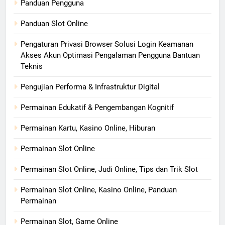
Panduan Pengguna
Panduan Slot Online
Pengaturan Privasi Browser Solusi Login Keamanan
Akses Akun Optimasi Pengalaman Pengguna Bantuan
Teknis
Pengujian Performa & Infrastruktur Digital
Permainan Edukatif & Pengembangan Kognitif
Permainan Kartu, Kasino Online, Hiburan
Permainan Slot Online
Permainan Slot Online, Judi Online, Tips dan Trik Slot
Permainan Slot Online, Kasino Online, Panduan
Permainan
Permainan Slot, Game Online