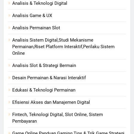
Analisis & Teknologi Digital
Analisis Game & UX
Analisis Permainan Slot
Analisis Sistem Digital,Studi Mekanisme
Permainan,Riset Platform Interaktif,Perilaku Sistem
Online
Analisis Slot & Strategi Bermain
Desain Permainan & Narasi Interaktif
Edukasi & Teknologi Permainan
Efisiensi Akses dan Manajemen Digital
Fintech, Teknologi Digital, Slot Online, Sistem
Pembayaran
Game Online Panduan Gaming Tips & Trik Game Strategi