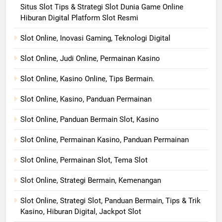
Situs Slot Tips & Strategi Slot Dunia Game Online
Hiburan Digital Platform Slot Resmi
Slot Online, Inovasi Gaming, Teknologi Digital
Slot Online, Judi Online, Permainan Kasino
Slot Online, Kasino Online, Tips Bermain.
Slot Online, Kasino, Panduan Permainan
Slot Online, Panduan Bermain Slot, Kasino
Slot Online, Permainan Kasino, Panduan Permainan
Slot Online, Permainan Slot, Tema Slot
Slot Online, Strategi Bermain, Kemenangan
Slot Online, Strategi Slot, Panduan Bermain, Tips & Trik
Kasino, Hiburan Digital, Jackpot Slot