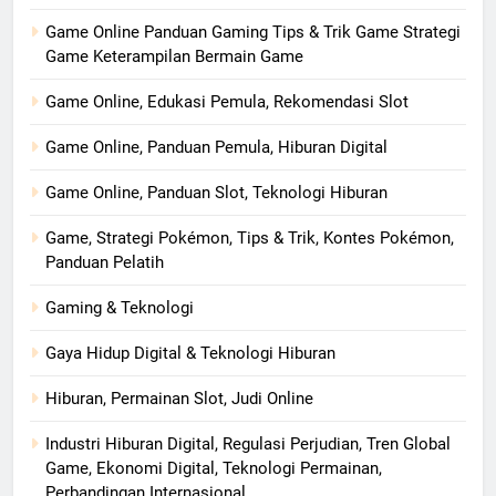
Game Online Panduan Gaming Tips & Trik Game Strategi
Game Keterampilan Bermain Game
Game Online, Edukasi Pemula, Rekomendasi Slot
Game Online, Panduan Pemula, Hiburan Digital
Game Online, Panduan Slot, Teknologi Hiburan
Game, Strategi Pokémon, Tips & Trik, Kontes Pokémon,
Panduan Pelatih
Gaming & Teknologi
Gaya Hidup Digital & Teknologi Hiburan
Hiburan, Permainan Slot, Judi Online
Industri Hiburan Digital, Regulasi Perjudian, Tren Global
Game, Ekonomi Digital, Teknologi Permainan,
Perbandingan Internasional