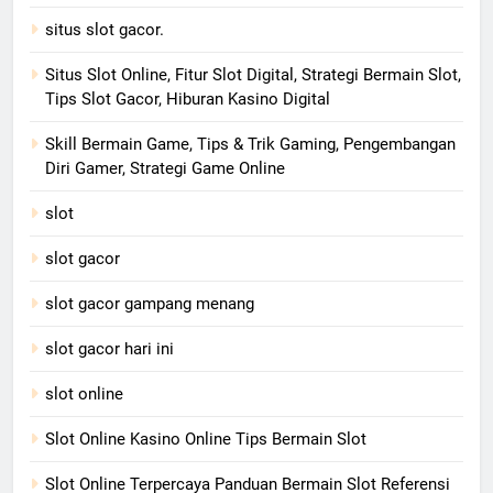
situs slot gacor.
Situs Slot Online, Fitur Slot Digital, Strategi Bermain Slot,
Tips Slot Gacor, Hiburan Kasino Digital
Skill Bermain Game, Tips & Trik Gaming, Pengembangan
Diri Gamer, Strategi Game Online
slot
slot gacor
slot gacor gampang menang
slot gacor hari ini
slot online
Slot Online Kasino Online Tips Bermain Slot
Slot Online Terpercaya Panduan Bermain Slot Referensi