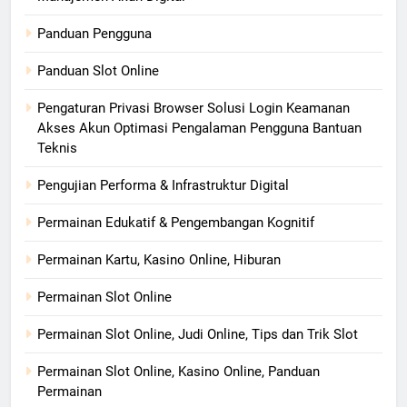
Panduan Pengguna
Panduan Slot Online
Pengaturan Privasi Browser Solusi Login Keamanan
Akses Akun Optimasi Pengalaman Pengguna Bantuan
Teknis
Pengujian Performa & Infrastruktur Digital
Permainan Edukatif & Pengembangan Kognitif
Permainan Kartu, Kasino Online, Hiburan
Permainan Slot Online
Permainan Slot Online, Judi Online, Tips dan Trik Slot
Permainan Slot Online, Kasino Online, Panduan
Permainan