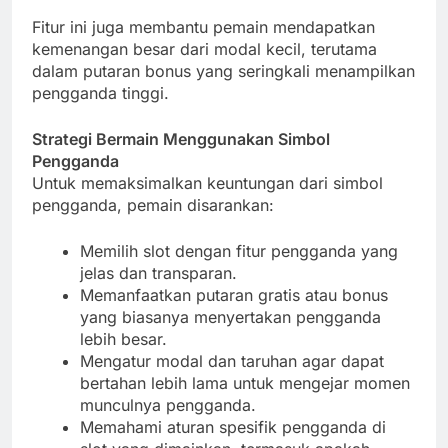
Fitur ini juga membantu pemain mendapatkan
kemenangan besar dari modal kecil, terutama
dalam putaran bonus yang seringkali menampilkan
pengganda tinggi.
Strategi Bermain Menggunakan Simbol
Pengganda
Untuk memaksimalkan keuntungan dari simbol
pengganda, pemain disarankan:
Memilih slot dengan fitur pengganda yang
jelas dan transparan.
Memanfaatkan putaran gratis atau bonus
yang biasanya menyertakan pengganda
lebih besar.
Mengatur modal dan taruhan agar dapat
bertahan lebih lama untuk mengejar momen
munculnya pengganda.
Memahami aturan spesifik pengganda di