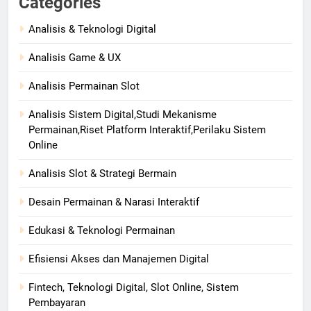
Categories
Analisis & Teknologi Digital
Analisis Game & UX
Analisis Permainan Slot
Analisis Sistem Digital,Studi Mekanisme
Permainan,Riset Platform Interaktif,Perilaku Sistem
Online
Analisis Slot & Strategi Bermain
Desain Permainan & Narasi Interaktif
Edukasi & Teknologi Permainan
Efisiensi Akses dan Manajemen Digital
Fintech, Teknologi Digital, Slot Online, Sistem
Pembayaran