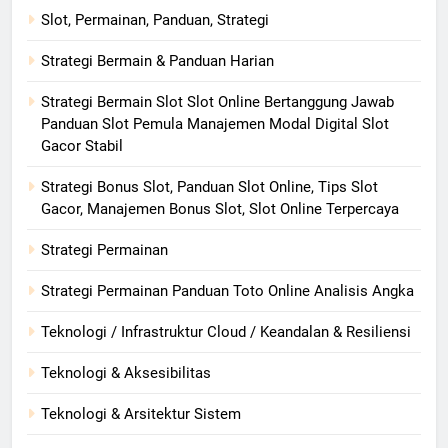
Slot, Permainan, Panduan, Strategi
Strategi Bermain & Panduan Harian
Strategi Bermain Slot Slot Online Bertanggung Jawab
Panduan Slot Pemula Manajemen Modal Digital Slot
Gacor Stabil
Strategi Bonus Slot, Panduan Slot Online, Tips Slot
Gacor, Manajemen Bonus Slot, Slot Online Terpercaya
Strategi Permainan
Strategi Permainan Panduan Toto Online Analisis Angka
Teknologi / Infrastruktur Cloud / Keandalan & Resiliensi
Teknologi & Aksesibilitas
Teknologi & Arsitektur Sistem