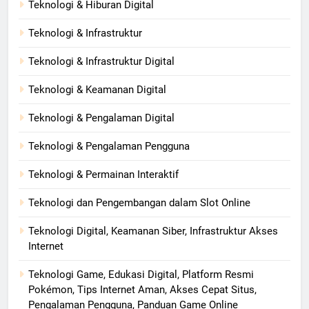
Teknologi & Hiburan Digital
Teknologi & Infrastruktur
Teknologi & Infrastruktur Digital
Teknologi & Keamanan Digital
Teknologi & Pengalaman Digital
Teknologi & Pengalaman Pengguna
Teknologi & Permainan Interaktif
Teknologi dan Pengembangan dalam Slot Online
Teknologi Digital, Keamanan Siber, Infrastruktur Akses
Internet
Teknologi Game, Edukasi Digital, Platform Resmi
Pokémon, Tips Internet Aman, Akses Cepat Situs,
Pengalaman Pengguna, Panduan Game Online