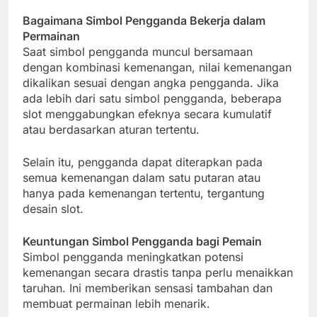
Bagaimana Simbol Pengganda Bekerja dalam
Permainan
Saat simbol pengganda muncul bersamaan
dengan kombinasi kemenangan, nilai kemenangan
dikalikan sesuai dengan angka pengganda. Jika
ada lebih dari satu simbol pengganda, beberapa
slot menggabungkan efeknya secara kumulatif
atau berdasarkan aturan tertentu.
Selain itu, pengganda dapat diterapkan pada
semua kemenangan dalam satu putaran atau
hanya pada kemenangan tertentu, tergantung
desain slot.
Keuntungan Simbol Pengganda bagi Pemain
Simbol pengganda meningkatkan potensi
kemenangan secara drastis tanpa perlu menaikkan
taruhan. Ini memberikan sensasi tambahan dan
membuat permainan lebih menarik.