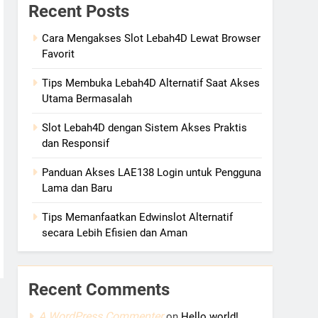
Recent Posts
Cara Mengakses Slot Lebah4D Lewat Browser
Favorit
Tips Membuka Lebah4D Alternatif Saat Akses
Utama Bermasalah
Slot Lebah4D dengan Sistem Akses Praktis
dan Responsif
Panduan Akses LAE138 Login untuk Pengguna
Lama dan Baru
Tips Memanfaatkan Edwinslot Alternatif
secara Lebih Efisien dan Aman
Recent Comments
A WordPress Commenter
on
Hello world!