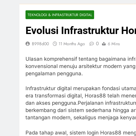
TEKNOLOGI & INFRASTRUKTUR DIGITAL
Evolusi Infrastruktur H
0
B998d00
11 Months Ago
6 Mins
Ulasan komprehensif tentang bagaimana infra
konvensional menuju arsitektur modern ya
pengalaman pengguna.
Infrastruktur digital merupakan fondasi utam
era transformasi digital, Horas88 telah men
dan akses pengguna.Perjalanan infrastruktu
berkembang dari sistem sederhana hingga a
tantangan modern, sekaligus menjaga keny
Pada tahap awal, sistem login Horas88 men