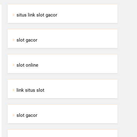
situs link slot gacor
slot gacor
slot online
link situs slot
slot gacor