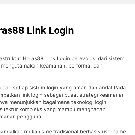
oras88 Link Login
struktur Horas88 Link Login berevolusi dari sistem
ng mengutamakan keamanan, performa, dan
a dari setiap sistem login yang aman dan andal.Pada
empatkan link login sebagai pusat strategi keamanan
rnya menunjukkan bagaimana teknologi login
rsitektur kompleks yang mampu menghadapi
amanan pengguna.
gandalkan mekanisme tradisional berbasis username