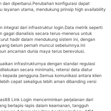
 dan diperbarui.Perubahan konfigurasi dapat
 layanan utama, mendukung prinsip high availability
 integral dari infrastruktur login.Data metrik seperti
in gagal dianalisis secara terus-menerus untuk
turut hadir dalam mendukung sistem ini, dengan
yang belum pernah muncul sebelumnya.Ini
pun ancaman dunia maya terus berevolusi.
uaikan infrastrukturnya dengan standar regulasi
ilakukan secara minimalis, retensi data diatur
kan kepada pengguna.Semua komunikasi antara klien
ebih cepat sekaligus lebih aman dibanding versi
oras88 Link Login mencerminkan perjalanan dari
ang berlapis-lapis dalam keamanan, tangguh