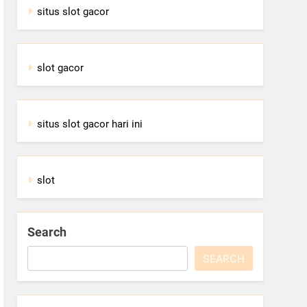
situs slot gacor
slot gacor
situs slot gacor hari ini
slot
Search
SEARCH