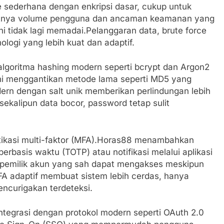
 sederhana dengan enkripsi dasar, cukup untuk
katnya volume pengguna dan ancaman keamanan yang
i tidak lagi memadai.Pelanggaran data, brute force
ologi yang lebih kuat dan adaptif.
algoritma hashing modern seperti bcrypt dan Argon2
ni menggantikan metode lama seperti MD5 yang
dern dengan salt unik memberikan perlindungan lebih
ekalipun data bocor, password tetap sulit
tikasi multi-faktor (MFA).Horas88 menambahkan
rbasis waktu (TOTP) atau notifikasi melalui aplikasi
a pemilik akun yang sah dapat mengakses meskipun
A adaptif membuat sistem lebih cerdas, hanya
encurigakan terdeteksi.
integrasi dengan protokol modern seperti OAuth 2.0