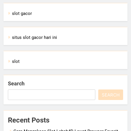
slot gacor
situs slot gacor hari ini
slot
Search
SEARCH
Recent Posts