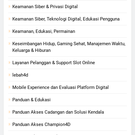
Keamanan Siber & Privasi Digital
Keamanan Siber, Teknologi Digital, Edukasi Pengguna
Keamanan, Edukasi, Permainan
Keseimbangan Hidup, Gaming Sehat, Manajemen Waktu,
Keluarga & Hiburan
Layanan Pelanggan & Support Slot Online
lebah4d
Mobile Experience dan Evaluasi Platform Digital
Panduan & Edukasi
Panduan Akses Cadangan dan Solusi Kendala
Panduan Akses Champion4D