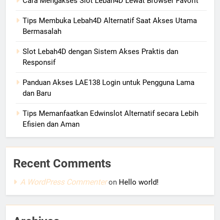
Cara Mengakses Slot Lebah4D Lewat Browser Favorit
Tips Membuka Lebah4D Alternatif Saat Akses Utama
Bermasalah
Slot Lebah4D dengan Sistem Akses Praktis dan
Responsif
Panduan Akses LAE138 Login untuk Pengguna Lama
dan Baru
Tips Memanfaatkan Edwinslot Alternatif secara Lebih
Efisien dan Aman
Recent Comments
A WordPress Commenter
on
Hello world!