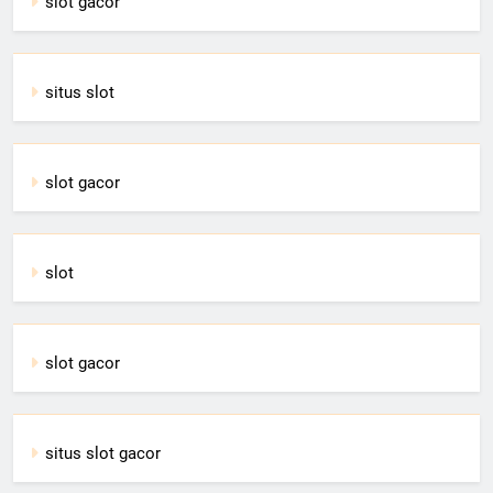
slot gacor
situs slot
slot gacor
slot
slot gacor
situs slot gacor