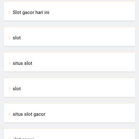
Slot gacor hari ini
slot
situs slot
slot
situs slot gacor