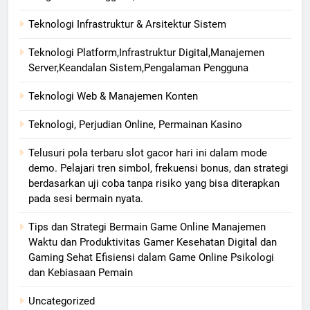
Teknologi Infrastruktur & Arsitektur Sistem
Teknologi Platform,Infrastruktur Digital,Manajemen
Server,Keandalan Sistem,Pengalaman Pengguna
Teknologi Web & Manajemen Konten
Teknologi, Perjudian Online, Permainan Kasino
Telusuri pola terbaru slot gacor hari ini dalam mode
demo. Pelajari tren simbol, frekuensi bonus, dan strategi
berdasarkan uji coba tanpa risiko yang bisa diterapkan
pada sesi bermain nyata.
Tips dan Strategi Bermain Game Online Manajemen
Waktu dan Produktivitas Gamer Kesehatan Digital dan
Gaming Sehat Efisiensi dalam Game Online Psikologi
dan Kebiasaan Pemain
Uncategorized