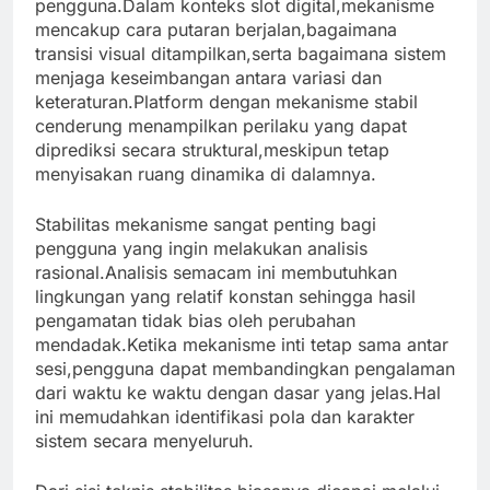
pengguna.Dalam konteks slot digital,mekanisme
mencakup cara putaran berjalan,bagaimana
transisi visual ditampilkan,serta bagaimana sistem
menjaga keseimbangan antara variasi dan
keteraturan.Platform dengan mekanisme stabil
cenderung menampilkan perilaku yang dapat
diprediksi secara struktural,meskipun tetap
menyisakan ruang dinamika di dalamnya.
Stabilitas mekanisme sangat penting bagi
pengguna yang ingin melakukan analisis
rasional.Analisis semacam ini membutuhkan
lingkungan yang relatif konstan sehingga hasil
pengamatan tidak bias oleh perubahan
mendadak.Ketika mekanisme inti tetap sama antar
sesi,pengguna dapat membandingkan pengalaman
dari waktu ke waktu dengan dasar yang jelas.Hal
ini memudahkan identifikasi pola dan karakter
sistem secara menyeluruh.