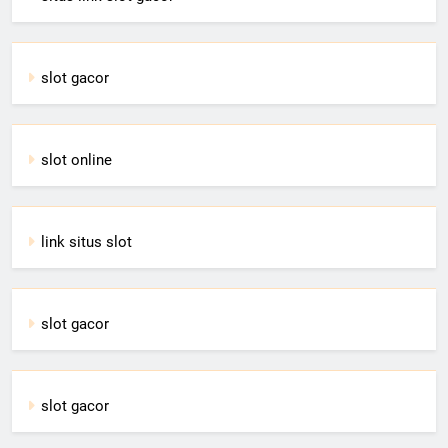
slot gacor
slot online
link situs slot
slot gacor
slot gacor